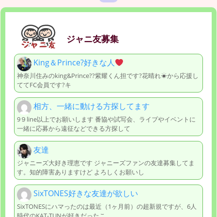
ジャニ友募集
King＆Prince?好きな人
神奈川住みのking&Prince??紫耀くん担です?花晴れ☀から応援し
ててFC会員です?キ
相方、一緒に動ける方探してます
9９line以上でお願いします 番協や試写会、ライブやイベントに
一緒に応募から遠征などできる方探して
友達
ジャニーズ大好き理恵です ジャニーズファンの友達募集してま
す。知的障害ありますけど よろしくお願いし
SixTONES好きな友達が欲しい
SixTONESにハマったのは最近（1ヶ月前）の超新規ですが、6人
時代のKAT-TUNが好きだったこ