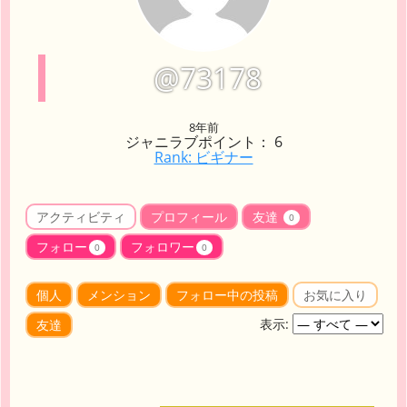
@73178
8年前
ジャニラブポイント： 6
Rank: ビギナー
アクティビティ
プロフィール
友達
0
フォロー
フォロワー
0
0
個人
メンション
フォロー中の投稿
お気に入り
表示:
友達