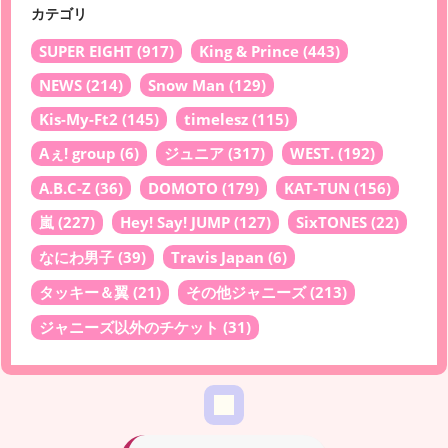
カテゴリ
SUPER EIGHT
(917)
King & Prince
(443)
NEWS
(214)
Snow Man
(129)
Kis-My-Ft2
(145)
timelesz
(115)
Aぇ! group
(6)
ジュニア
(317)
WEST.
(192)
A.B.C-Z
(36)
DOMOTO
(179)
KAT-TUN
(156)
嵐
(227)
Hey! Say! JUMP
(127)
SixTONES
(22)
なにわ男子
(39)
Travis Japan
(6)
タッキー＆翼
(21)
その他ジャニーズ
(213)
ジャニーズ以外のチケット
(31)