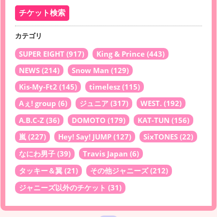
カテゴリ
SUPER EIGHT
(917)
King & Prince
(443)
NEWS
(214)
Snow Man
(129)
Kis-My-Ft2
(145)
timelesz
(115)
Aぇ! group
(6)
ジュニア
(317)
WEST.
(192)
A.B.C-Z
(36)
DOMOTO
(179)
KAT-TUN
(156)
嵐
(227)
Hey! Say! JUMP
(127)
SixTONES
(22)
なにわ男子
(39)
Travis Japan
(6)
タッキー＆翼
(21)
その他ジャニーズ
(212)
ジャニーズ以外のチケット
(31)