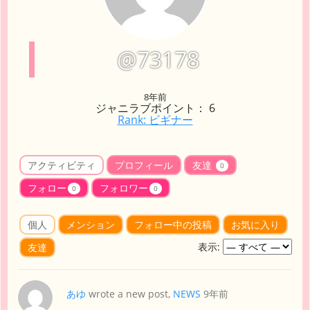
@73178
8年前
ジャニラブポイント： 6
Rank: ビギナー
アクティビティ
プロフィール
友達
0
フォロー
フォロワー
0
0
個人
メンション
フォロー中の投稿
お気に入り
表示:
友達
あゆ
wrote a new post,
NEWS
9年前