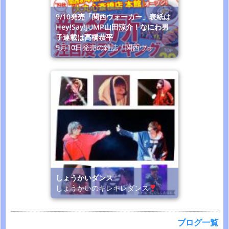
9/10発売「関西ウォーカー」表紙は
Hey!Say!JUMP山田涼介！なにわ男
子連載は高橋恭平
9月10日発売の雑誌「関西ウォ
しょうかいダンス
しょうかいのキレキレダンス
ブログ一覧