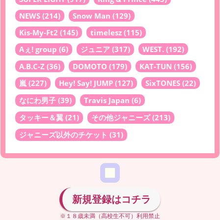
NEWS
(214)
Snow Man
(129)
Kis-My-Ft2
(145)
timelesz
(115)
Aぇ! group
(6)
ジュニア
(317)
WEST.
(192)
A.B.C-Z
(36)
DOMOTO
(179)
KAT-TUN
(156)
嵐
(227)
Hey! Say! JUMP
(127)
SixTONES
(22)
なにわ男子
(39)
Travis Japan
(6)
タッキー＆翼
(21)
その他ジャニーズ
(213)
ジャニーズ以外のチケット
(31)
新規登録はコチラ
※１８歳未満（高校生不可）利用禁止