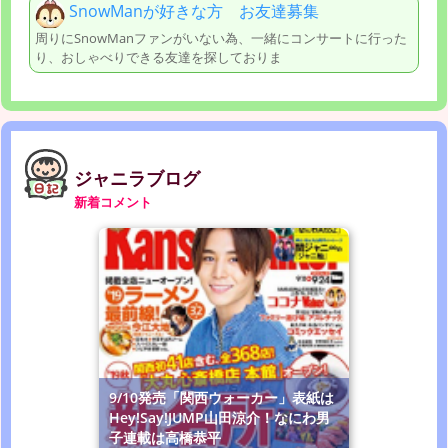
SnowManが好きな方 お友達募集
周りにSnowManファンがいない為、一緒にコンサートに行った
り、おしゃべりできる友達を探しておりま
ジャニラブログ
新着コメント
9/10発売「関西ウォーカー」表紙は
Hey!Say!JUMP山田涼介！なにわ男
子連載は高橋恭平