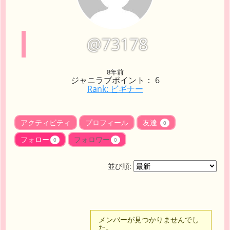
@73178
8年前
ジャニラブポイント： 6
Rank: ビギナー
アクティビティ
プロフィール
友達
0
フォロー
フォロワー
0
0
並び順:
メンバーが見つかりませんでし
た。