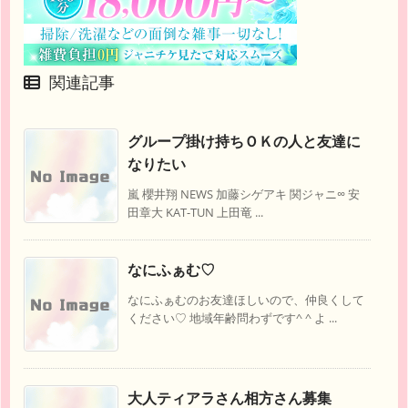
関連記事
グループ掛け持ちＯＫの人と友達に
なりたい
嵐 櫻井翔 NEWS 加藤シゲアキ 関ジャニ∞ 安
田章大 KAT-TUN 上田竜 ...
なにふぁむ♡
なにふぁむのお友達ほしいので、仲良くして
ください♡ 地域年齢問わずです^ ^ よ ...
大人ティアラさん相方さん募集