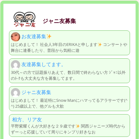
ジャニ友募集
お友達募集
はじめまして！ 社会人3年目のERIKAと申します
コンサートや
舞台に連番したり、普段から気軽に遊
友達募集してます。
30代～の方で話題振りあえて、数日間で終わらない方 ｼﾞｬﾆ以外
のﾄ-ｸも大丈夫な方を募集してます。
ジャニ友募集
はじめまして！ 最近特にSnow Manにハマってるアラサーです(^
^) 25歳以上で、他グルも大歓
相方、リア友
平野紫耀くんが大好きな２９歳です
関西ジャニーズ時代から
ずーっと応援していて周りにキンプリ好きなお