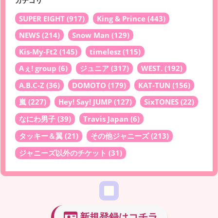
カテゴリ
SUPER EIGHT
(917)
King & Prince
(443)
NEWS
(214)
Snow Man
(129)
Kis-My-Ft2
(145)
timelesz
(115)
Aぇ! group
(6)
ジュニア
(317)
WEST.
(192)
A.B.C-Z
(36)
DOMOTO
(179)
KAT-TUN
(156)
嵐
(227)
Hey! Say! JUMP
(127)
SixTONES
(22)
なにわ男子
(39)
Travis Japan
(6)
タッキー＆翼
(21)
その他ジャニーズ
(213)
ジャニーズ以外のチケット
(31)
新規登録はコチラ