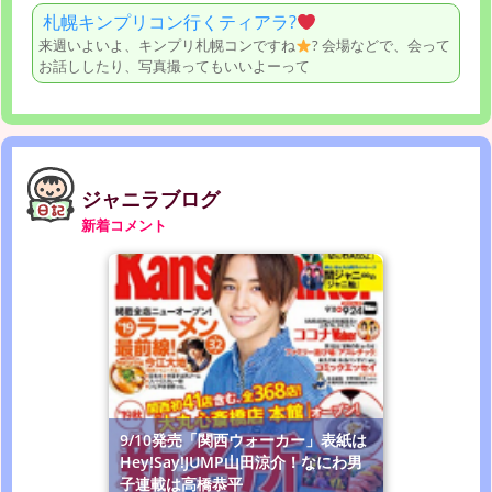
札幌キンプリコン行くティアラ?
来週いよいよ、キンプリ札幌コンですね
? 会場などで、会って
お話ししたり、写真撮ってもいいよーって
ジャニラブログ
新着コメント
9/10発売「関西ウォーカー」表紙は
Hey!Say!JUMP山田涼介！なにわ男
子連載は高橋恭平