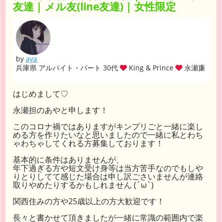
友達 | メル友(line友達) | 女性限定
by
aya
兵庫県 アルバイト・パート 30代
King & Prince
永瀬廉
はじめまして♡
永瀬担のあやと申します！
このコロナ禍ではありますがキンプリごと一緒に楽し
める方を作りたいなと思いましたので一緒に私とわち
ゃわちゃしてくれる方募集しております！
基本的に条件はありませんが、
年下過ぎる方や短文受け身等は当方苦手なのでもしや
りとりしてて感じた場合は申し訳ごさいませんが連絡
取りやめたりするかもしれません (´ω`)
関西住みの方や25歳以上の方大歓迎です！
長々と書かせて頂きましたが一緒に常識の範囲内で楽