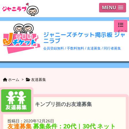
MENU
メニュ
ジャニーズチケット掲示板 ジャ
ニラブ
ログイ
会員登録無料 / 手数料無料 / 友達募集 / 同行者募集
ユーザ
検索
ホーム
>
友達募集
キンプリ担のお友達募集
投稿日：2020年12月26日
友達募集
募集条件：20代 | 30代 ネット