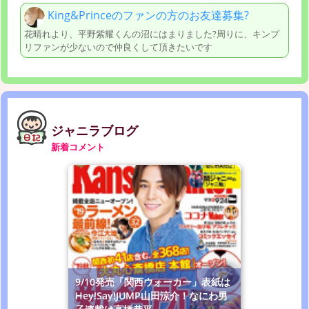
King&Princeのファンの方のお友達募集?
花晴れより、平野紫耀くんの沼にはまりました?周りに、キンプ
リファンが少ないので仲良くして頂きたいです
ジャニラブログ
新着コメント
9/10発売「関西ウォーカー」表紙は
Hey!Say!JUMP山田涼介！なにわ男