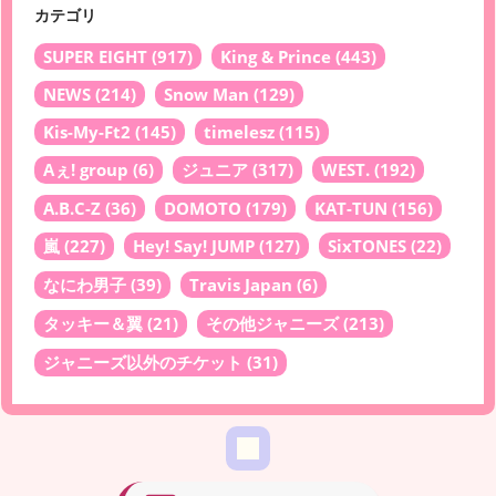
カテゴリ
SUPER EIGHT
(917)
King & Prince
(443)
NEWS
(214)
Snow Man
(129)
Kis-My-Ft2
(145)
timelesz
(115)
Aぇ! group
(6)
ジュニア
(317)
WEST.
(192)
A.B.C-Z
(36)
DOMOTO
(179)
KAT-TUN
(156)
嵐
(227)
Hey! Say! JUMP
(127)
SixTONES
(22)
なにわ男子
(39)
Travis Japan
(6)
タッキー＆翼
(21)
その他ジャニーズ
(213)
ジャニーズ以外のチケット
(31)