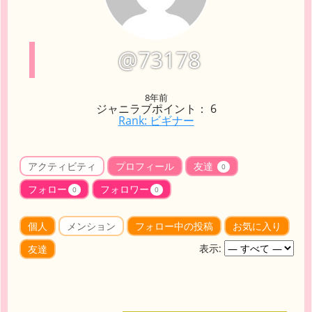
@73178
8年前
ジャニラブポイント： 6
Rank: ビギナー
アクティビティ
プロフィール
友達
0
フォロー
フォロワー
0
0
個人
メンション
フォロー中の投稿
お気に入り
表示:
友達