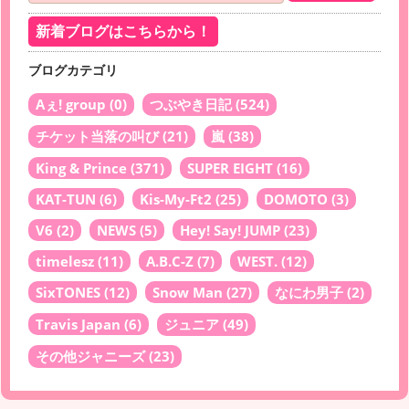
新着ブログはこちらから！
ブログカテゴリ
Aぇ! group
(0)
つぶやき日記
(524)
チケット当落の叫び
(21)
嵐
(38)
King & Prince
(371)
SUPER EIGHT
(16)
KAT-TUN
(6)
Kis-My-Ft2
(25)
DOMOTO
(3)
V6
(2)
NEWS
(5)
Hey! Say! JUMP
(23)
timelesz
(11)
A.B.C-Z
(7)
WEST.
(12)
SixTONES
(12)
Snow Man
(27)
なにわ男子
(2)
Travis Japan
(6)
ジュニア
(49)
その他ジャニーズ
(23)