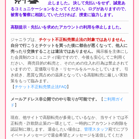
止しました。 決して先払いをせず、誠意あ
るコミュニケーションをとってください。 ログがありますので、
被害を警察に相談していただければ、捜査に協力します。
高額提示・先払いを求めたアカウントの利用を停止しました。
ジャニラブは、
チケット不正転売禁止法の対象ではありません。
自分で行こうとチケットを買った後に都合が悪くなって、他人に
売ったり交換することは違法ではありません。
掲示板を主体にし
た会員制のコミュニティ(場)ですので、今後も安心してご利用く
ださい。 商売目的の転売と、そのための仕入れ行為は禁止されて
いますので、定価取り引き・リセールをルールとしています。 引
き続き、悪質な買占めの温床となっている高額転売に厳しい実効
策をもって臨みます。
【
チケット不正転売禁止法FAQ
】
メールアドレス非公開でのやり取りが可能です。
【
ご利用ガイ
ド
】
現在、他サイトで高額転売が多発しているなか、 当サイトでは不
正転売・詐欺防止策の一環として、一時的にアカウントの削除を
認証制に致します。 退会したい場合は、
管理スタッフ
宛てにプラ
イベートメッセージで退会希望とメッセージを送信してくださ