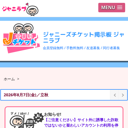
MENU
ログイ
ユーザ
ジャニーズチケット掲示板 ジャ
検索
ニラブ
会員登録無料 / 手数料無料 / 友達募集 / 同行者募集
ホーム
>
なにわ男子
大西流星くんのお誕生日です
おめでとうござい
お知らせ!
【ご注意ください】サイト外に誘導した詐欺
ではないかと疑わしいアカウントの利用を停