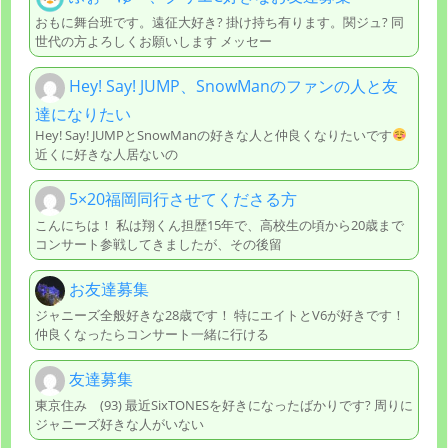
おもに舞台班です。遠征大好き? 掛け持ち有ります。関ジュ? 同
世代の方よろしくお願いします メッセー
Hey! Say! JUMP、SnowManのファンの人と友
達になりたい
Hey! Say! JUMPとSnowManの好きな人と仲良くなりたいです
近くに好きな人居ないの
5×20福岡同行させてくださる方
こんにちは！ 私は翔くん担歴15年で、高校生の頃から20歳まで
コンサート参戦してきましたが、その後留
お友達募集
ジャニーズ全般好きな28歳です！ 特にエイトとV6が好きです！
仲良くなったらコンサート一緒に行ける
友達募集
東京住み (93) 最近SixTONESを好きになったばかりです? 周りに
ジャニーズ好きな人がいない