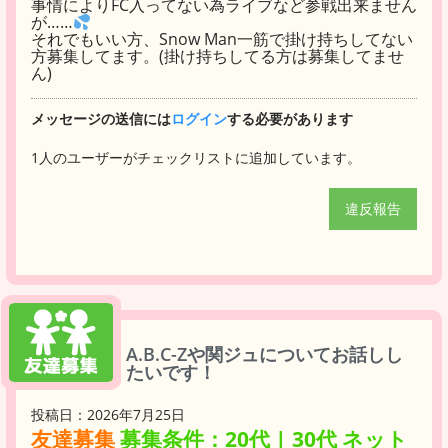
事情によりFC入ってない為ライブなど参戦出来ません
が……
それでもいい方、Snow Man一筋で掛け持ちしてない
方募集してます。(掛け持ちしてる方は募集してませ
ん)
メッセージの送信には
ログイン
する必要があります
1人のユーザーがチェックリストに追加しています。
違反報告
A.B.C-Zや関ジュについてお話しし
たいです！
投稿日：2026年7月25日
友達募集
募集条件：20代 | 30代 ネット