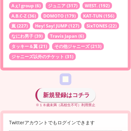
Aぇ! group
(6)
ジュニア
(317)
WEST.
(192)
A.B.C-Z
(36)
DOMOTO
(179)
KAT-TUN
(156)
嵐
(227)
Hey! Say! JUMP
(127)
SixTONES
(22)
なにわ男子
(39)
Travis Japan
(6)
タッキー＆翼
(21)
その他ジャニーズ
(213)
ジャニーズ以外のチケット
(31)
新規登録はコチラ
※１８歳未満（高校生不可）利用禁止
Twitterアカウントでもログインできます