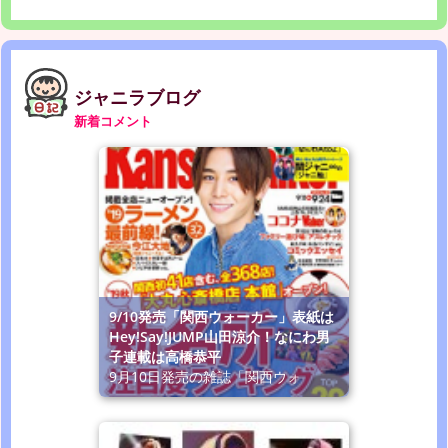
ジャニラブログ
新着コメント
9/10発売「関西ウォーカー」表紙は
Hey!Say!JUMP山田涼介！なにわ男
子連載は高橋恭平
9月10日発売の雑誌「関西ウォ