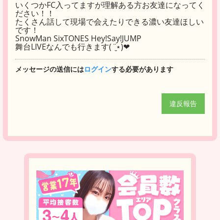
いくつかFC入ってますが理解ある方お友達になってく
ださい！！
たくさん話して現場で会えたりできる濃い友達ほしい
です！
SnowMan SixTONES Hey!Say!JUMP
舞台LIVEなんでも行きます( ¨̮⋆)❤︎
メッセージの送信には
ログイン
する必要があります
違反報告