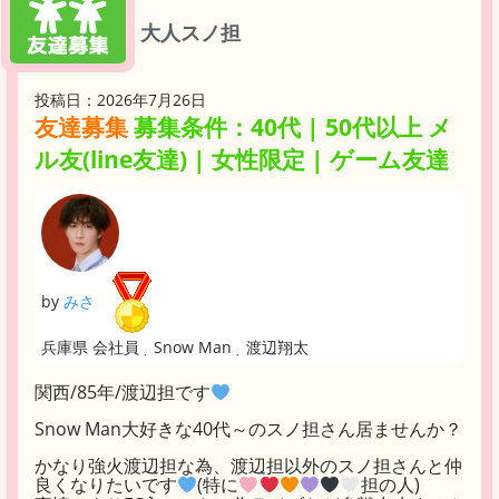
大人スノ担
投稿日：2026年7月26日
友達募集
募集条件：40代 | 50代以上 メ
ル友(line友達) | 女性限定 | ゲーム友達
by
みさ
兵庫県 会社員
Snow Man
渡辺翔太
関西/85年/渡辺担です
Snow Man大好きな40代～のスノ担さん居ませんか？
かなり強火渡辺担な為、渡辺担以外のスノ担さんと仲
良くなりたいです
(特に
担の人)