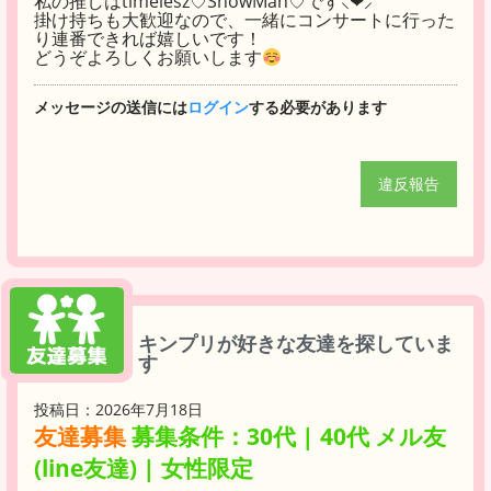
私の推しはtimelesz♡SnowMan♡です⸜❤︎⸝‍
掛け持ちも大歓迎なので、一緒にコンサートに行った
り連番できれば嬉しいです！
どうぞよろしくお願いします
メッセージの送信には
ログイン
する必要があります
違反報告
キンプリが好きな友達を探していま
す
投稿日：2026年7月18日
友達募集
募集条件：30代 | 40代 メル友
(line友達) | 女性限定