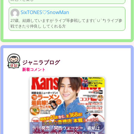
SixTONES♡SnowMan
27歳、結婚していますが ライブ等参戦してます(´∪︎`*) ライブ参
戦できたり仲良し してくれる方
ジャニラブログ
新着コメント
9/10発売「関西ウォーカー」表紙は
Hey!Say!JUMP山田涼介！なにわ男