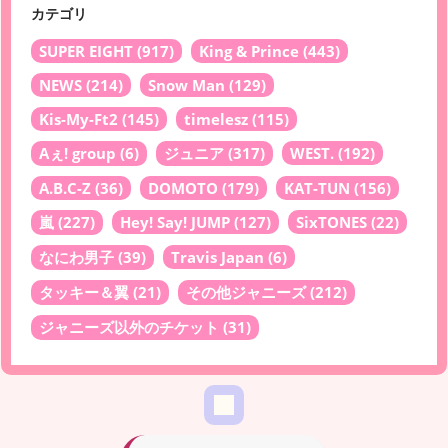
カテゴリ
SUPER EIGHT
(917)
King & Prince
(443)
NEWS
(214)
Snow Man
(129)
Kis-My-Ft2
(145)
timelesz
(115)
Aぇ! group
(6)
ジュニア
(317)
WEST.
(192)
A.B.C-Z
(36)
DOMOTO
(179)
KAT-TUN
(156)
嵐
(227)
Hey! Say! JUMP
(127)
SixTONES
(22)
なにわ男子
(39)
Travis Japan
(6)
タッキー＆翼
(21)
その他ジャニーズ
(212)
ジャニーズ以外のチケット
(31)