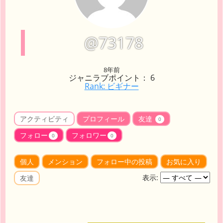
@73178
8年前
ジャニラブポイント： 6
Rank: ビギナー
アクティビティ
プロフィール
友達
0
フォロー
フォロワー
0
0
個人
メンション
フォロー中の投稿
お気に入り
表示:
友達