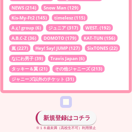
NEWS
(214)
Snow Man
(129)
Kis-My-Ft2
(145)
timelesz
(115)
Aぇ! group
(6)
ジュニア
(317)
WEST.
(192)
A.B.C-Z
(36)
DOMOTO
(179)
KAT-TUN
(156)
嵐
(227)
Hey! Say! JUMP
(127)
SixTONES
(22)
なにわ男子
(39)
Travis Japan
(6)
タッキー＆翼
(21)
その他ジャニーズ
(213)
ジャニーズ以外のチケット
(31)
新規登録はコチラ
※１８歳未満（高校生不可）利用禁止