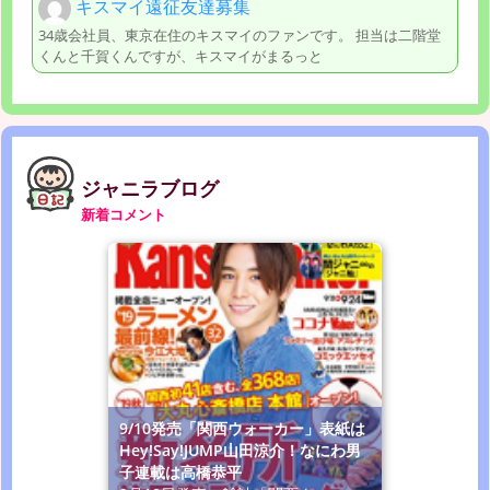
キスマイ遠征友達募集
34歳会社員、東京在住のキスマイのファンです。 担当は二階堂
くんと千賀くんですが、キスマイがまるっと
ジャニラブログ
新着コメント
9/10発売「関西ウォーカー」表紙は
Hey!Say!JUMP山田涼介！なにわ男
子連載は高橋恭平