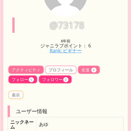
@73178
8年前
ジャニラブポイント： 6
Rank: ビギナー
アクティビティ
プロフィール
友達
0
フォロー
フォロワー
0
0
表示
ユーザー情報
ニックネー
あゆ
ム