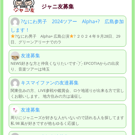
ジャニ友募集
?なにわ男子 2024ツアー Alpha+? 広島参加
します！
?なにわ男子 Alpha+ 広島公演
? ２０２４年９月28日、29
日、グリーンアリーナでのラ
友達募集
NEWS好きな方と仲良くなりたいです- ̗̀? ̖́- EPCOTIAからの出戻
り、音楽ツアーは埼玉
キスマイファンの友達募集
関東住みの方、LIVE参戦や鑑賞会、ロケ地巡りが出来る方で宜し
くお願いします。 地方住みの方は遠征し
友達募集
周りにジャニーズが好きな人がいないので語れる人を探してます
私 98 嵐が好きですが他もゆるく応援し