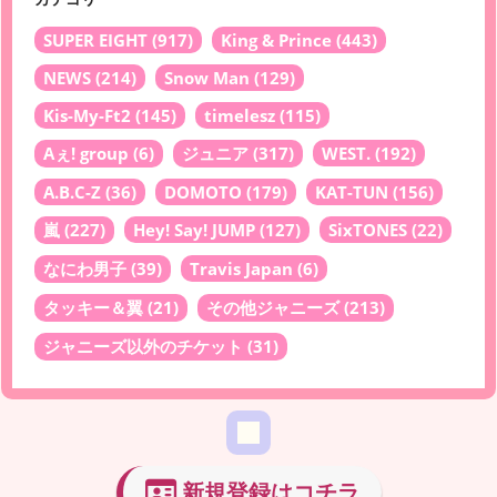
SUPER EIGHT
(917)
King & Prince
(443)
NEWS
(214)
Snow Man
(129)
Kis-My-Ft2
(145)
timelesz
(115)
Aぇ! group
(6)
ジュニア
(317)
WEST.
(192)
A.B.C-Z
(36)
DOMOTO
(179)
KAT-TUN
(156)
嵐
(227)
Hey! Say! JUMP
(127)
SixTONES
(22)
なにわ男子
(39)
Travis Japan
(6)
タッキー＆翼
(21)
その他ジャニーズ
(213)
ジャニーズ以外のチケット
(31)
新規登録はコチラ