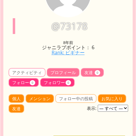
@73178
8年前
ジャニラブポイント： 6
Rank: ビギナー
アクティビティ
プロフィール
友達
0
フォロー
フォロワー
0
0
個人
メンション
フォロー中の投稿
お気に入り
表示:
友達