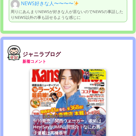
NEWS好きな人〜〜〜〜
周りにあんまりNEWSが好きな人が居ないのでNEWSの事話した
りNEWS以外の事も話せるような感じに
ジャニラブログ
新着コメント
9/10発売「関西ウォーカー」表紙は
Hey!Say!JUMP山田涼介！なにわ男
子連載は高橋恭平