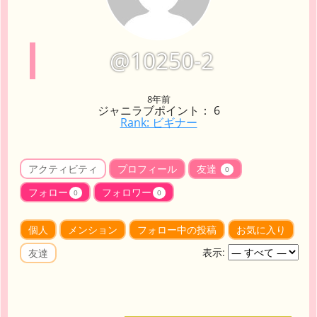
@10250-2
8年前
ジャニラブポイント： 6
Rank: ビギナー
アクティビティ
プロフィール
友達
0
フォロー
フォロワー
0
0
個人
メンション
フォロー中の投稿
お気に入り
表示:
友達