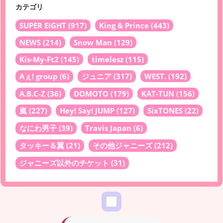
カテゴリ
SUPER EIGHT
(917)
King & Prince
(443)
NEWS
(214)
Snow Man
(129)
Kis-My-Ft2
(145)
timelesz
(115)
Aぇ! group
(6)
ジュニア
(317)
WEST.
(192)
A.B.C-Z
(36)
DOMOTO
(179)
KAT-TUN
(156)
嵐
(227)
Hey! Say! JUMP
(127)
SixTONES
(22)
なにわ男子
(39)
Travis Japan
(6)
タッキー＆翼
(21)
その他ジャニーズ
(212)
ジャニーズ以外のチケット
(31)