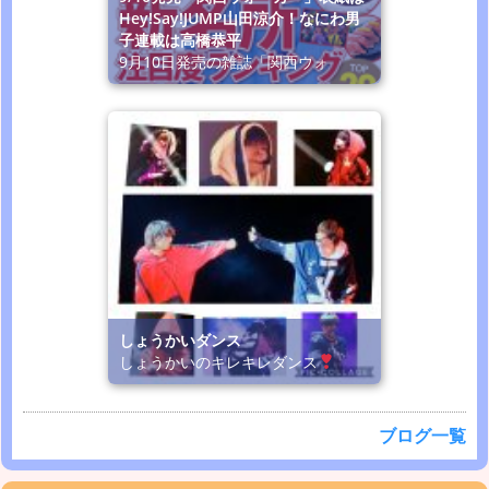
Hey!Say!JUMP山田涼介！なにわ男
子連載は高橋恭平
9月10日発売の雑誌「関西ウォ
しょうかいダンス
しょうかいのキレキレダンス
ブログ一覧