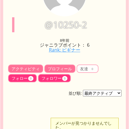
@10250-2
8年前
ジャニラブポイント： 6
Rank: ビギナー
アクティビティ
プロフィール
友達
0
フォロー
フォロワー
0
0
並び順:
友
メンバーが見つかりませんでし
た。