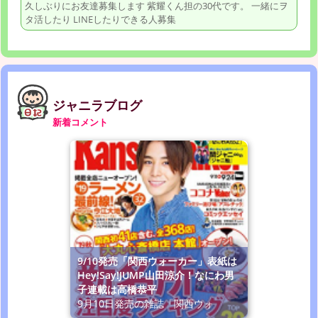
久しぶりにお友達募集します 紫耀くん担の30代です。 一緒にヲ
タ活したり LINEしたりできる人募集
ジャニラブログ
新着コメント
9/10発売「関西ウォーカー」表紙は
Hey!Say!JUMP山田涼介！なにわ男
子連載は高橋恭平
9月10日発売の雑誌「関西ウォ