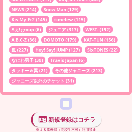
NEWS
(214)
Snow Man
(129)
Kis-My-Ft2
(145)
timelesz
(115)
Aぇ! group
(6)
ジュニア
(317)
WEST.
(192)
A.B.C-Z
(36)
DOMOTO
(179)
KAT-TUN
(156)
嵐
(227)
Hey! Say! JUMP
(127)
SixTONES
(22)
なにわ男子
(39)
Travis Japan
(6)
タッキー＆翼
(21)
その他ジャニーズ
(213)
ジャニーズ以外のチケット
(31)
新規登録はコチラ
※１８歳未満（高校生不可）利用禁止