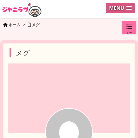
MENU
ホーム
>
メグ
メニュ
ログイ
メグ
ユーザ
検索