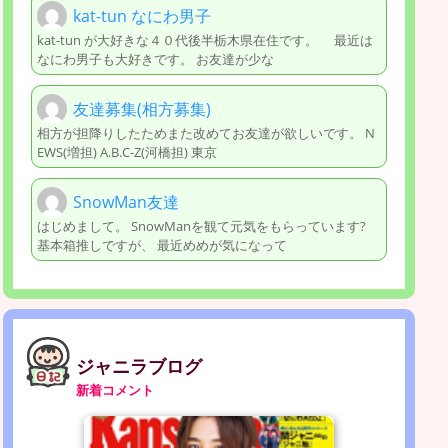
kat-tun なにわ男子
kat-tun が大好きな４０代後半栃木県在住です。 最近は
なにわ男子も大好きです。 お友達が少な
友達募集(相方募集)
相方が担降りしたためまた改めてお友達が欲しいです。 N
EWS(増担) A.B.C-Z(河橋担) 東京
SnowMan友達
はじめまして。 SnowManを観て元気をもらっています?
基本箱推しですが、 最近めめが気になって
ジャニラブログ
新着コメント