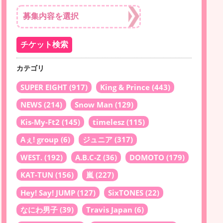
カテゴリ
SUPER EIGHT
(917)
King & Prince
(443)
NEWS
(214)
Snow Man
(129)
Kis-My-Ft2
(145)
timelesz
(115)
Aぇ! group
(6)
ジュニア
(317)
WEST.
(192)
A.B.C-Z
(36)
DOMOTO
(179)
KAT-TUN
(156)
嵐
(227)
Hey! Say! JUMP
(127)
SixTONES
(22)
なにわ男子
(39)
Travis Japan
(6)