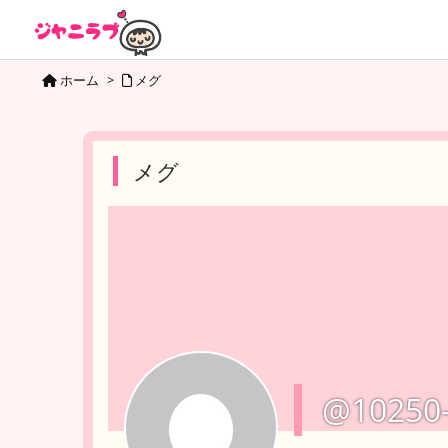
ホーム
>
メグ
メグ
@10250