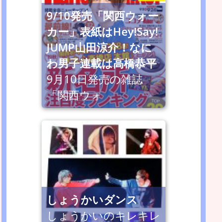
9/10発売「関西ウォー
カー」表紙はHey!Say!
JUMP山田涼介！なに
わ男子連載は高橋恭平
9月10日発売の雑誌
「関西ウォ
しょうかいダンス
しょうかいのキレキレ