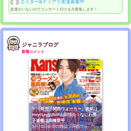
エイター&ティアラ友達募集中
友達がいないのでコンサート行ける方募集します！
ジャニラブログ
新着コメント
9/10発売「関西ウォーカー」表紙は
Hey!Say!JUMP山田涼介！なにわ男
子連載は高橋恭平
9月10日発売の雑誌「関西ウォ