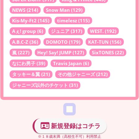
NEWS
(214)
Snow Man
(129)
Kis-My-Ft2
(145)
timelesz
(115)
Aぇ! group
(6)
ジュニア
(317)
WEST.
(192)
A.B.C-Z
(36)
DOMOTO
(179)
KAT-TUN
(156)
嵐
(227)
Hey! Say! JUMP
(127)
SixTONES
(22)
なにわ男子
(39)
Travis Japan
(6)
タッキー＆翼
(21)
その他ジャニーズ
(212)
ジャニーズ以外のチケット
(31)
新規登録はコチラ
※１８歳未満（高校生不可）利用禁止