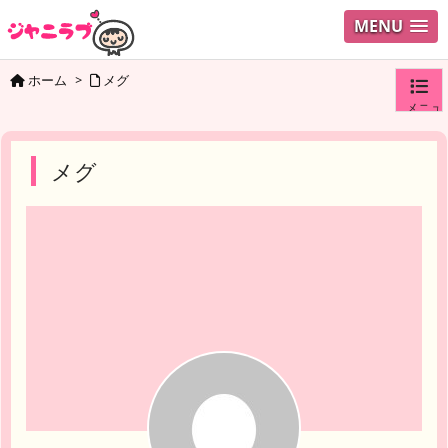
MENU
ホーム
>
メグ
メニュ
ログイ
メグ
ユーザ
検索