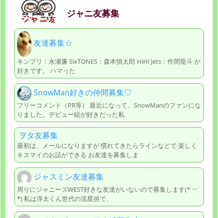
ジャニ友募集
友達募集☆
キンプリ：永瀬廉 SixTONES：森本慎太郎 HiHi Jets：作間龍斗 が
好きです。 ハマった
SnowMan好きの仲間募集♡
フリーコメント（PR等） 最近になって、SnowManのファンにな
りました。デビュー組が好きだった私
ヲタ友募集
最初は、メールになりますが 慣れてきたらラインなどで 楽しく
キスマイのお話ができる お友達を募集しま
ジャスミン友達募集
周りにジャニーズWEST好きな友達がいないので募集します(*˙︶˙
*) 私は淳太くん世代の流星担で、