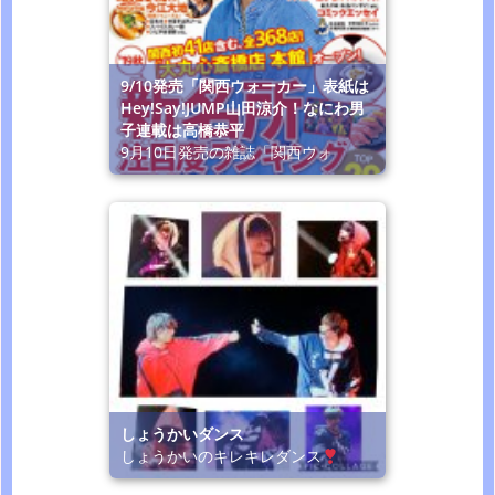
9/10発売「関西ウォーカー」表紙は
Hey!Say!JUMP山田涼介！なにわ男
子連載は高橋恭平
9月10日発売の雑誌「関西ウォ
しょうかいダンス
しょうかいのキレキレダンス