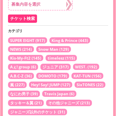
カテゴリ
SUPER EIGHT
(917)
King & Prince
(443)
NEWS
(214)
Snow Man
(129)
Kis-My-Ft2
(145)
timelesz
(115)
Aぇ! group
(6)
ジュニア
(317)
WEST.
(192)
A.B.C-Z
(36)
DOMOTO
(179)
KAT-TUN
(156)
嵐
(227)
Hey! Say! JUMP
(127)
SixTONES
(22)
なにわ男子
(39)
Travis Japan
(6)
タッキー＆翼
(21)
その他ジャニーズ
(213)
ジャニーズ以外のチケット
(31)