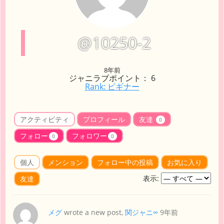
@10250-2
8年前
ジャニラブポイント： 6
Rank: ビギナー
アクティビティ
プロフィール
友達
0
フォロー
フォロワー
0
0
個人
メンション
フォロー中の投稿
お気に入り
表示:
友達
メグ
wrote a new post,
関ジャニ∞
9年前