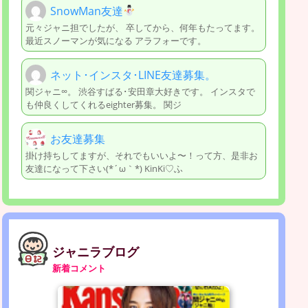
SnowMan友達
元々ジャニ担でしたが、 卒してから、何年もたってます。
最近スノーマンが気になる アラフォーです。
ネット･インスタ･LINE友達募集。
関ジャニ∞。 渋谷すばる･安田章大好きです。 インスタで
も仲良くしてくれるeighter募集。 関ジ
お友達募集
掛け持ちしてますが、それでもいいよ〜！って方、是非お
友達になって下さい(*´ω｀*) KinKi♡ふ
ジャニラブログ
新着コメント