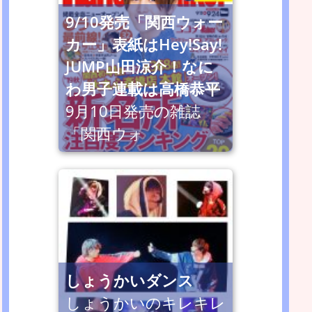
9/10発売「関西ウォー
カー」表紙はHey!Say!
JUMP山田涼介！なに
わ男子連載は高橋恭平
9月10日発売の雑誌
「関西ウォ
しょうかいダンス
しょうかいのキレキレ