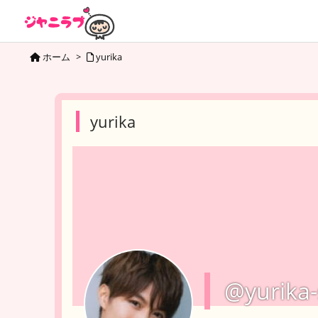
ホーム
>
yurika
yurika
@yurika