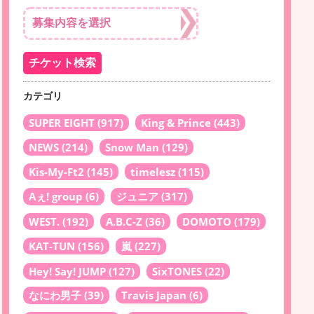
カテゴリ
SUPER EIGHT
(917)
King & Prince
(443)
NEWS
(214)
Snow Man
(129)
Kis-My-Ft2
(145)
timelesz
(115)
Aぇ! group
(6)
ジュニア
(317)
WEST.
(192)
A.B.C-Z
(36)
DOMOTO
(179)
KAT-TUN
(156)
嵐
(227)
Hey! Say! JUMP
(127)
SixTONES
(22)
なにわ男子
(39)
Travis Japan
(6)