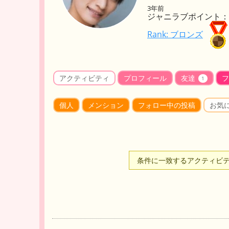
3年前
ジャニラブポイント： 
Rank: ブロンズ
アクティビティ
プロフィール
友達
フ
1
個人
メンション
フォロー中の投稿
お気
条件に一致するアクティビ