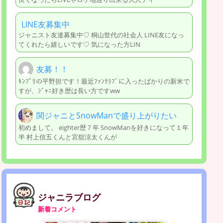
LINE友募集中
ジャニスト友達募集中♡ 桐山世代の社会人 LINE友になっ
てくれたら嬉しいです♡ 気になった方LIN
友募！！
ｷﾝﾌﾟﾘの平野担です！最近ﾌｧﾝｸﾗﾌﾞに入ったばかりの新米で
すが、ｼﾞｬﾆ好き歴は長い方ですww
関ジャニとSnowManで盛り上がりたい
初めまして。 eighter歴７年 SnowManを好きになって１年
半 村上信五くんと宮舘涼太くんが
ジャニラブログ
新着コメント