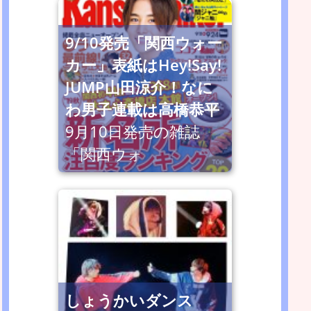
9/10発売「関西ウォー
カー」表紙はHey!Say!
JUMP山田涼介！なに
わ男子連載は高橋恭平
9月10日発売の雑誌
「関西ウォ
しょうかいダンス