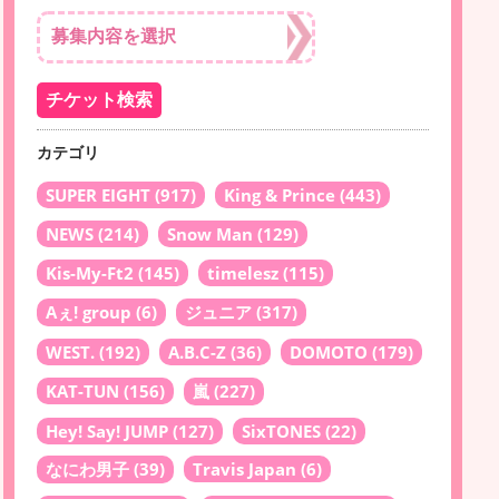
カテゴリ
SUPER EIGHT
(917)
King & Prince
(443)
NEWS
(214)
Snow Man
(129)
Kis-My-Ft2
(145)
timelesz
(115)
Aぇ! group
(6)
ジュニア
(317)
WEST.
(192)
A.B.C-Z
(36)
DOMOTO
(179)
KAT-TUN
(156)
嵐
(227)
Hey! Say! JUMP
(127)
SixTONES
(22)
なにわ男子
(39)
Travis Japan
(6)