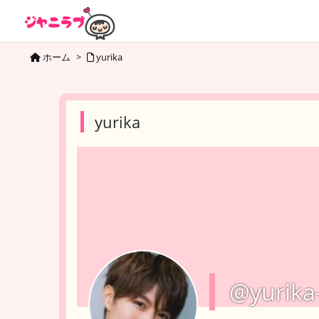
ホーム
>
yurika
yurika
@yurika