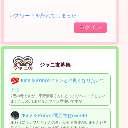
パスワードを忘れてしまった
ジャニ友募集
King & Princeファンと仲良くなりたいで
す♡
2児の母ですが、平野紫耀くんにどっぷりハマってしまい
ました.｡o(♡︎) まだまだファン歴浅いですが
?King & Prince?関西在住over40
まわりにキンプリちゃんの事、話せる友達がいません? 仲
良くなったらLIVEやロケ地巡り出来る大人ティ