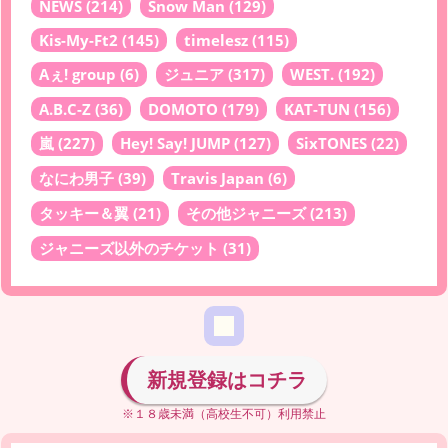
NEWS
(214)
Snow Man
(129)
Kis-My-Ft2
(145)
timelesz
(115)
Aぇ! group
(6)
ジュニア
(317)
WEST.
(192)
A.B.C-Z
(36)
DOMOTO
(179)
KAT-TUN
(156)
嵐
(227)
Hey! Say! JUMP
(127)
SixTONES
(22)
なにわ男子
(39)
Travis Japan
(6)
タッキー＆翼
(21)
その他ジャニーズ
(213)
ジャニーズ以外のチケット
(31)
新規登録はコチラ
※１８歳未満（高校生不可）利用禁止