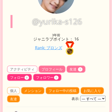
@yurika-s126
3年前
ジャニラブポイント： 16
Rank: ブロンズ
アクティビティ
プロフィール
友達
1
フォロー
フォロワー
0
1
個人
メンション
フォロー中の投稿
お気に入り
表示:
友達