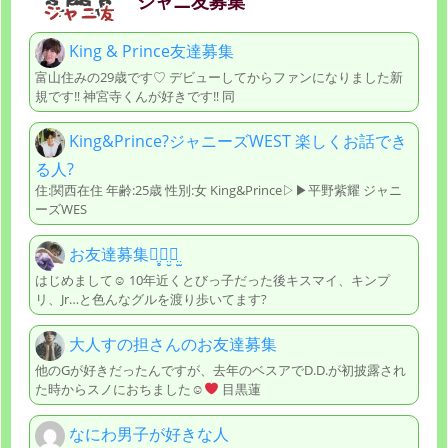
ジャニ友募集
King & Prince友達募集
富山住みの29歳です♡ デビューしてからファンになりました新
規です‼︎ 神宮寺くんが好きです‼︎ 同
King&Prince?ジャニーズWEST 楽しくお話でき
る人?
住:関西在住 年齢:25歳 性別:女 King&Prince▷▶︎平野紫耀 ジャニ
ーズWES
お友達募集ꪔ̤̥ꪔ̤̮ꪔ̤̫
はじめまして☺︎ 10年近くとびっ子だった後キスマイ、キンプ
リ、Jr…と色んなグルを渡り歩いてます?
大人すの担さんのお友達募集
他のGが好きだったんですが、去年のベスアでD.D.が初披露され
た時からスノにおちました☺
目黒蓮
なにわ男子が好きな人