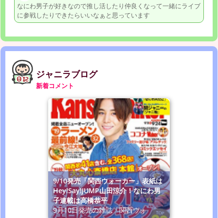
なにわ男子が好きなので推し活したり仲良くなって一緒にライブ
に参戦したりできたらいいなぁと思っています
ジャニラブログ
新着コメント
9/10発売「関西ウォーカー」表紙は
Hey!Say!JUMP山田涼介！なにわ男
子連載は高橋恭平
9月10日発売の雑誌「関西ウォ