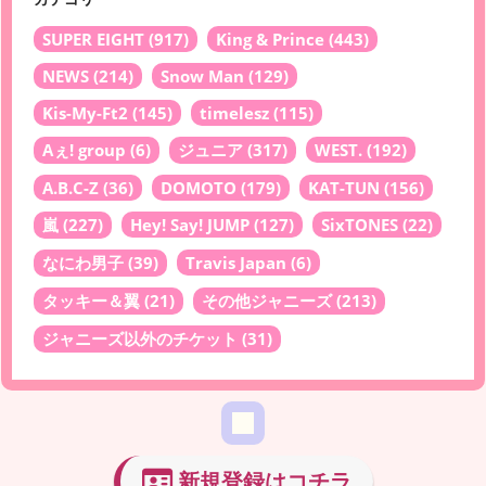
SUPER EIGHT
(917)
King & Prince
(443)
NEWS
(214)
Snow Man
(129)
Kis-My-Ft2
(145)
timelesz
(115)
Aぇ! group
(6)
ジュニア
(317)
WEST.
(192)
A.B.C-Z
(36)
DOMOTO
(179)
KAT-TUN
(156)
嵐
(227)
Hey! Say! JUMP
(127)
SixTONES
(22)
なにわ男子
(39)
Travis Japan
(6)
タッキー＆翼
(21)
その他ジャニーズ
(213)
ジャニーズ以外のチケット
(31)
新規登録はコチラ