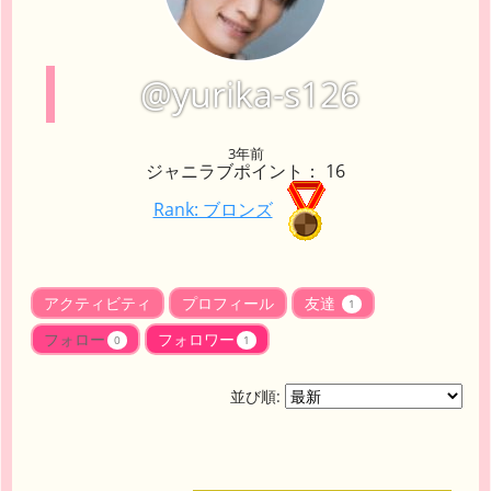
@yurika-s126
3年前
ジャニラブポイント： 16
Rank: ブロンズ
アクティビティ
プロフィール
友達
1
フォロー
フォロワー
0
1
並び順: