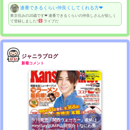
連番できるくらい仲良くしてくれる方‪‪❤︎‬
東京住みの20歳です‪‪❤︎‬ 連番できるくらいの仲良しさんが欲しく
て登録しました?‍
ライブだ
ジャニラブログ
新着コメント
9/10発売「関西ウォーカー」表紙は
Hey!Say!JUMP山田涼介！なにわ男