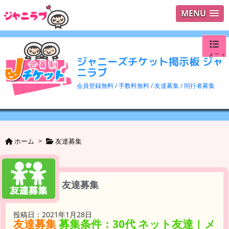
MENU
メニュ
ジャニーズチケット掲示板 ジャ
ニラブ
ログイ
会員登録無料 / 手数料無料 / 友達募集 / 同行者募集
ユーザ
検索
ホーム
>
友達募集
友達募集
投稿日：2021年1月28日
友達募集
募集条件：30代 ネット友達 | メ