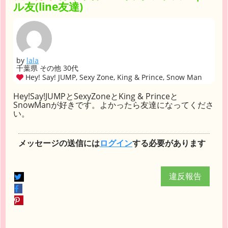
ル友(line友達)
by
lala
千葉県 その他 30代
Hey! Say! JUMP, Sexy Zone, King & Prince, Snow Man
Hey!Say!JUMPとSexyZoneとKing & Princeと
SnowManが好きです。よかったら友達になってくださ
い。
メッセージの送信には
ログイン
する必要があります
違反報告