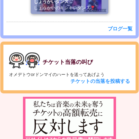
しょうかいダンス
しょうかいのキレキレダンス
ブログ一覧
チケット当落の叫び
オメデトウorドンマイのハートを送ってあげよう
チケットの当落を投稿する