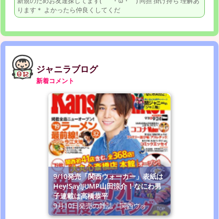
新規のためお友達探してます( ´・ω・｀) 同担 掛け持ち 理解あ
ります＊ よかったら仲良くしてくだ
ジャニラブログ
新着コメント
9/10発売「関西ウォーカー」表紙は
Hey!Say!JUMP山田涼介！なにわ男
子連載は高橋恭平
9月10日発売の雑誌「関西ウォ