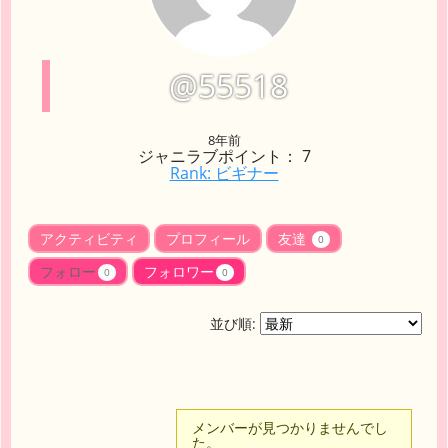
@55518
8年前
ジャニラブポイント： 7
Rank: ビギナー
アクティビティ
プロフィール
友達
0
フォロー
フォロワー
0
0
並び順:
メンバーが見つかりませんでし
た。