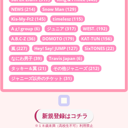
NEWS
(214)
Snow Man
(129)
Kis-My-Ft2
(145)
timelesz
(115)
Aぇ! group
(6)
ジュニア
(317)
WEST.
(192)
A.B.C-Z
(36)
DOMOTO
(179)
KAT-TUN
(156)
嵐
(227)
Hey! Say! JUMP
(127)
SixTONES
(22)
なにわ男子
(39)
Travis Japan
(6)
タッキー＆翼
(21)
その他ジャニーズ
(212)
ジャニーズ以外のチケット
(31)
新規登録はコチラ
※１８歳未満（高校生不可）利用禁止