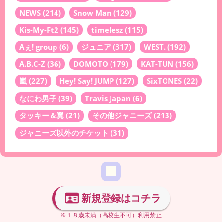
NEWS
(214)
Snow Man
(129)
Kis-My-Ft2
(145)
timelesz
(115)
Aぇ! group
(6)
ジュニア
(317)
WEST.
(192)
A.B.C-Z
(36)
DOMOTO
(179)
KAT-TUN
(156)
嵐
(227)
Hey! Say! JUMP
(127)
SixTONES
(22)
なにわ男子
(39)
Travis Japan
(6)
タッキー＆翼
(21)
その他ジャニーズ
(213)
ジャニーズ以外のチケット
(31)
新規登録はコチラ
※１８歳未満（高校生不可）利用禁止