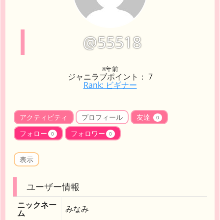
@55518
8年前
ジャニラブポイント： 7
Rank: ビギナー
アクティビティ
プロフィール
友達
0
フォロー
フォロワー
0
0
表示
ユーザー情報
ニックネー
みなみ
ム