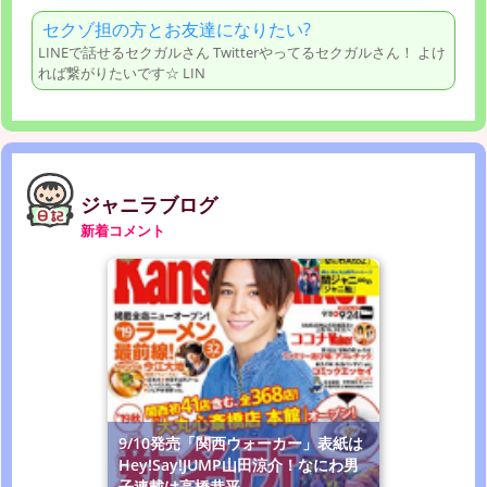
セクゾ担の方とお友達になりたい?
LINEで話せるセクガルさん Twitterやってるセクガルさん！ よけ
れば繋がりたいです☆ LIN
ジャニラブログ
新着コメント
9/10発売「関西ウォーカー」表紙は
Hey!Say!JUMP山田涼介！なにわ男
子連載は高橋恭平