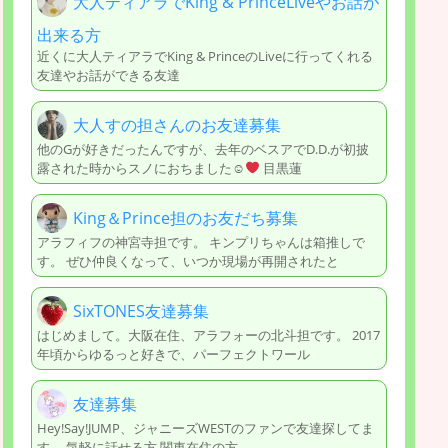
大人ティアラでKing & PrinceLiveやお話が
出来る方
近くに大人ティアラでKing & PrinceのLiveに行ってくれる
友達やお話ができる友達
大人すの担さんのお友達募集
他のGが好きだったんですが、去年のベスアでD.D.が初披
露された時からスノにおちました☺
目黒蓮
King＆Prince担のお友だち募集
アラフィフの神宮寺担です。 キンプリちゃんは箱推しで
す。 ぜひ仲良くなって、いつか現場が再開されたと
SixTONES友達募集
はじめまして。大阪在住、アラフォーの北斗担です。 2017
年頃からゆるっと好きで、パーフェクトワール
友達募集
Hey!Say!JUMP、ジャニーズWESTのファンで友達探してま
す。 気軽に話せる方 関東在住の方