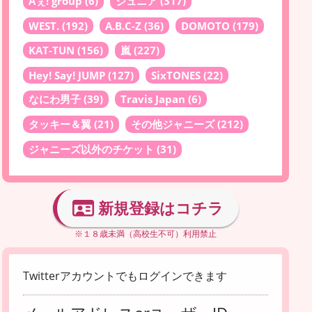
Aぇ! group
(6)
ジュニア
(317)
WEST.
(192)
A.B.C-Z
(36)
DOMOTO
(179)
KAT-TUN
(156)
嵐
(227)
Hey! Say! JUMP
(127)
SixTONES
(22)
なにわ男子
(39)
Travis Japan
(6)
タッキー＆翼
(21)
その他ジャニーズ
(212)
ジャニーズ以外のチケット
(31)
新規登録はコチラ
※１８歳未満（高校生不可）利用禁止
Twitterアカウントでもログインできます