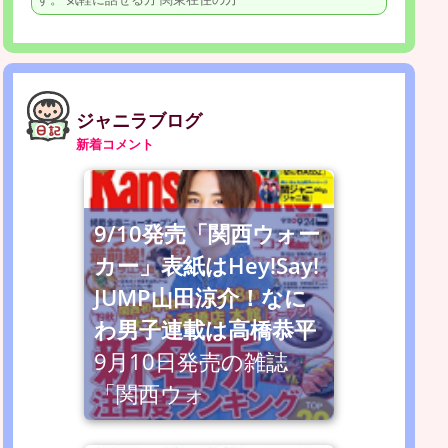
ジャニラブログ
新着コメント
9/10発売「関西ウォー
カー」表紙はHey!Say!
JUMP山田涼介！なに
わ男子連載は高橋恭平
9月10日発売の雑誌
「関西ウォ