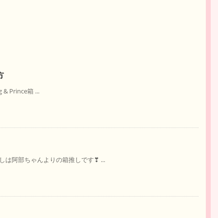
方
rince箱 ...
しは阿部ちゃんよりの箱推しです❣ ...