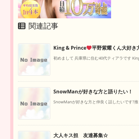
関連記事
King & Prince
平野紫耀くん大好き
初めまして 兵庫県に住む40代ティアラです King & P
SnowManが好きな方と語りたい！
SnowManが好きな方と仲良く話したいです?推
大人キス担 友達募集☆