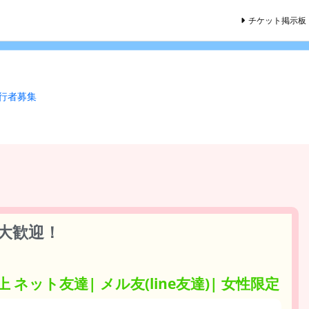
チケット掲示板
同行者募集
方大歓迎！
上 ネット友達| メル友(line友達)| 女性限定