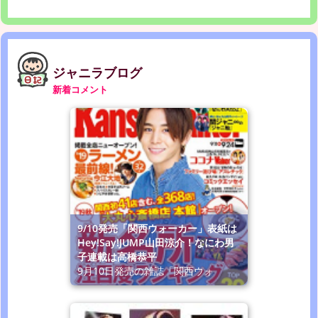
ジャニラブログ
新着コメント
9/10発売「関西ウォーカー」表紙は
Hey!Say!JUMP山田涼介！なにわ男
子連載は高橋恭平
9月10日発売の雑誌「関西ウォ