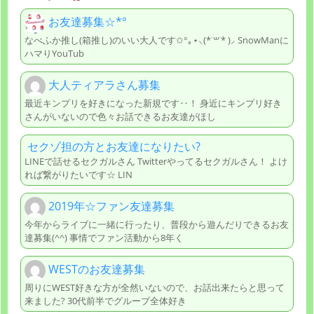
お友達募集☆*°
なべふか推し(箱推し)のいい大人です✩°｡⋆⸜(*˙꒳˙* )⸝ SnowManに
ハマりYouTub
大人ティアラさん募集
最近キンプリを好きになった新規です‥！ 身近にキンプリ好き
さんがいないので色々お話できるお友達がほし
セクゾ担の方とお友達になりたい?
LINEで話せるセクガルさん Twitterやってるセクガルさん！ よけ
れば繋がりたいです☆ LIN
2019年☆ファン友達募集
今年からライブに一緒に行ったり、普段から遊んだりできるお友
達募集(^^) 事情でファン活動から8年く
WESTのお友達募集
周りにWEST好きな方が全然いないので、お話出来たらと思って
来ました? 30代前半でグループ全体好き