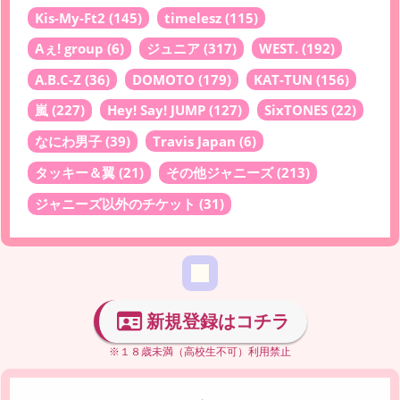
Kis-My-Ft2
(145)
timelesz
(115)
Aぇ! group
(6)
ジュニア
(317)
WEST.
(192)
A.B.C-Z
(36)
DOMOTO
(179)
KAT-TUN
(156)
嵐
(227)
Hey! Say! JUMP
(127)
SixTONES
(22)
なにわ男子
(39)
Travis Japan
(6)
タッキー＆翼
(21)
その他ジャニーズ
(213)
ジャニーズ以外のチケット
(31)
新規登録はコチラ
※１８歳未満（高校生不可）利用禁止