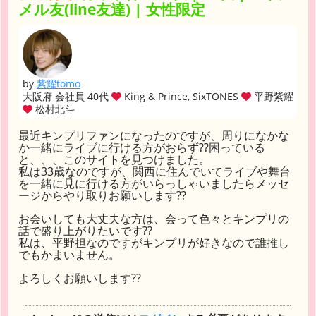
メル友(line友達) | 女性限定
by
紫耀tomo
大阪府 会社員 40代
King & Prince, SixTONES
平野紫耀
松村北斗
最近キンプリファンになったのですが、周りになかな
か一緒にライブに行ける方がおらず??困っている
と、、、このサイトを見つけました。
私は33歳なのですが、関西に住んでいてライブや舞台
を一緒に見に行ける方がいらっしゃいましたらメッセ
ージからやり取りお願いします??
お会いしても大丈夫な方は、会って色々とキンプリの
話で盛り上がりたいです??
私は、平野担なのですがキンプリが好きなので誰推し
でもかまいません。
よろしくお願いします??