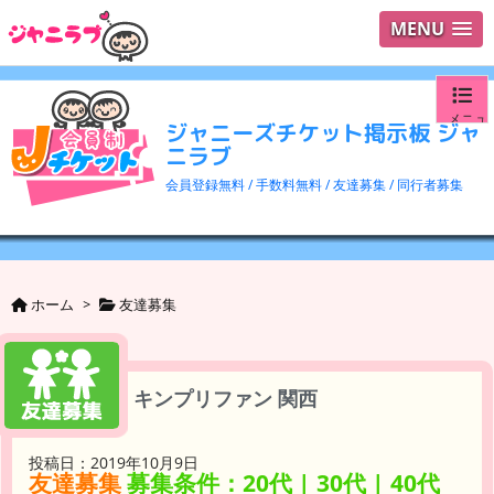
MENU
メニュ
ジャニーズチケット掲示板 ジャ
ニラブ
ログイ
会員登録無料 / 手数料無料 / 友達募集 / 同行者募集
ユーザ
検索
ホーム
>
友達募集
キンプリファン 関西
投稿日：2019年10月9日
友達募集
募集条件：20代 | 30代 | 40代