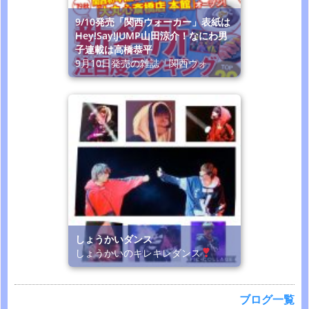
9/10発売「関西ウォーカー」表紙は
Hey!Say!JUMP山田涼介！なにわ男
子連載は高橋恭平
9月10日発売の雑誌「関西ウォ
しょうかいダンス
しょうかいのキレキレダンス
ブログ一覧