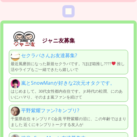
ジャニ友募集
セクラバさんお友達募集?
最近風磨担になった新規セクラバです。?ほぼ箱推し????
推し
活やライブもご一緒できたら嬉しいで
嵐とSnowManが好きな2次元オタクです。
はじめまして。30代女性都内在住です。 Jr.時代の松潤、にのあ
いにハマり、そのまま嵐ファンを続けて
平野紫耀ファン?キンプリ?
千葉県在住 キンプリＦC会員 平野紫耀の沼に、この年齢ではまり
ました 近くにキンプリトークする友人が