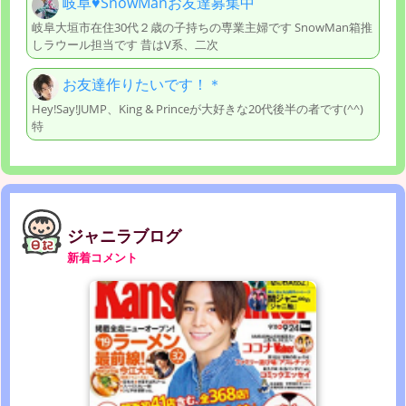
岐阜♥️SnowManお友達募集中
岐阜大垣市在住30代２歳の子持ちの専業主婦です SnowMan箱推
しラウール担当です 昔はV系、二次
お友達作りたいです！＊
Hey!Say!JUMP、King & Princeが大好きな20代後半の者です(^^)
特
ジャニラブログ
新着コメント