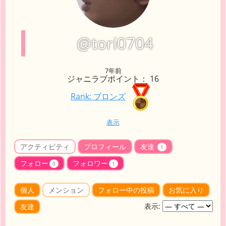
@tori0704
7年前
ジャニラブポイント： 16
Rank: ブロンズ
表示
アクティビティ
プロフィール
友達
1
フォロー
フォロワー
0
1
個人
メンション
フォロー中の投稿
お気に入り
表示:
友達