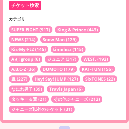
カテゴリ
SUPER EIGHT
(917)
King & Prince
(443)
NEWS
(214)
Snow Man
(129)
Kis-My-Ft2
(145)
timelesz
(115)
Aぇ! group
(6)
ジュニア
(317)
WEST.
(192)
A.B.C-Z
(36)
DOMOTO
(179)
KAT-TUN
(156)
嵐
(227)
Hey! Say! JUMP
(127)
SixTONES
(22)
なにわ男子
(39)
Travis Japan
(6)
タッキー＆翼
(21)
その他ジャニーズ
(212)
ジャニーズ以外のチケット
(31)