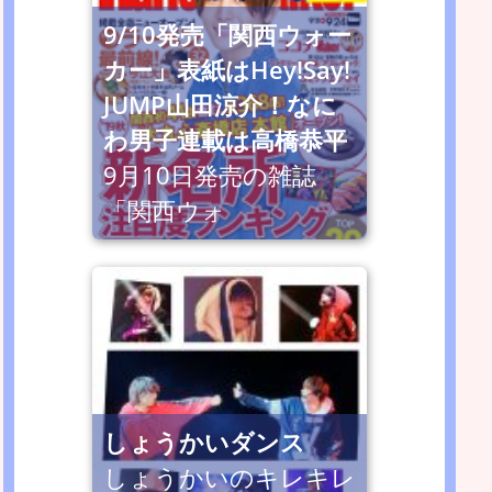
9/10発売「関西ウォー
カー」表紙はHey!Say!
JUMP山田涼介！なに
わ男子連載は高橋恭平
9月10日発売の雑誌
「関西ウォ
しょうかいダンス
しょうかいのキレキレ