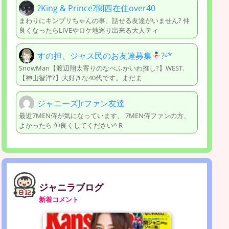
?King & Prince?関西在住over40
まわりにキンプリちゃんの事、話せる友達がいません? 仲
良くなったらLIVEやロケ地巡り出来る大人ティ
すの担、ジャス民のお友達募集
?ᵕ̈*
SnowMan【渡辺翔太寄りのなべふかいわ推し?】WEST.
【神山智洋?】大好きな40代です。まだま
ジャニーズJrファン友達
最近7MEN侍が気になっています。 7MEN侍ファンの方、
よかったら 仲良くしてください^ R
ジャニラブログ
新着コメント