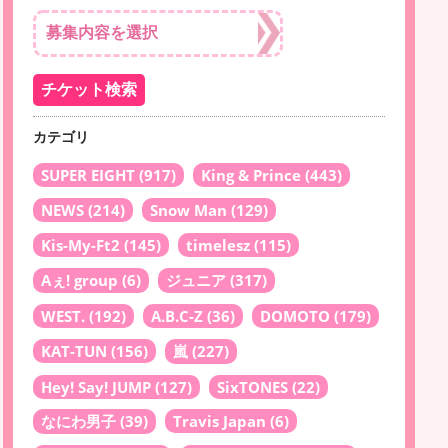
カテゴリ
SUPER EIGHT
(917)
King & Prince
(443)
NEWS
(214)
Snow Man
(129)
Kis-My-Ft2
(145)
timelesz
(115)
Aぇ! group
(6)
ジュニア
(317)
WEST.
(192)
A.B.C-Z
(36)
DOMOTO
(179)
KAT-TUN
(156)
嵐
(227)
Hey! Say! JUMP
(127)
SixTONES
(22)
なにわ男子
(39)
Travis Japan
(6)