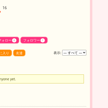
16
フォロー
フォロワー
0
1
表示:
に入り
友達
anyone yet.