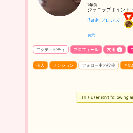
7年前
ジャニラブポイント： 
Rank: ブロンズ
表示
アクティビティ
プロフィール
友達
1
個人
メンション
フォロー中の投稿
お気
This user isn't following 