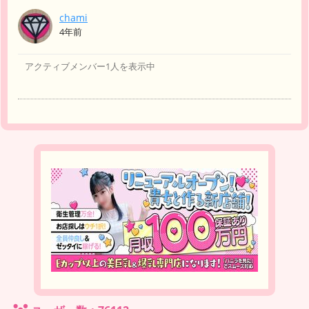
chami
友
4年前
達
アクティブメンバー1人を表示中