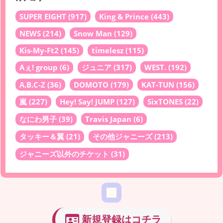
SUPER EIGHT
(917)
King & Prince
(443)
NEWS
(214)
Snow Man
(129)
Kis-My-Ft2
(145)
timelesz
(115)
Aぇ! group
(6)
ジュニア
(317)
WEST.
(192)
A.B.C-Z
(36)
DOMOTO
(179)
KAT-TUN
(156)
嵐
(227)
Hey! Say! JUMP
(127)
SixTONES
(22)
なにわ男子
(39)
Travis Japan
(6)
タッキー＆翼
(21)
その他ジャニーズ
(213)
ジャニーズ以外のチケット
(31)
新規登録はコチラ