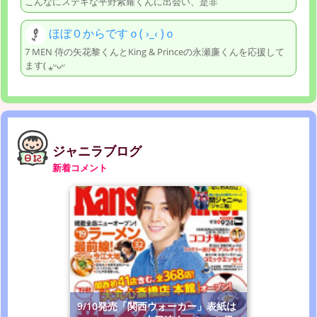
こんなにステキな平野紫耀くんに出会い、是非
ほぼ０からですｏ( ›_‹ )ｏ
7 MEN 侍の矢花黎くんとKing & Princeの永瀬廉くんを応援して
ます( ⁎ᵕᴗᵕ
ジャニラブログ
新着コメント
9/10発売「関西ウォーカー」表紙は