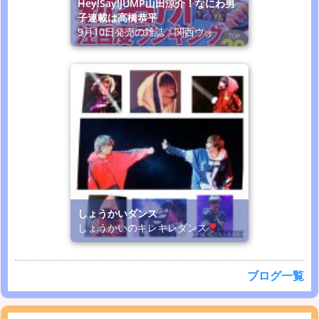
Hey!Say!JUMP山田涼介！なにわ男
子連載は高橋恭平
9月10日発売の雑誌「関西ウォ
しょうかいダンス
しょうかいのキレキレダンス
ブログ一覧