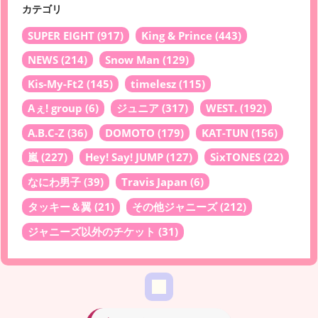
カテゴリ
SUPER EIGHT
(917)
King & Prince
(443)
NEWS
(214)
Snow Man
(129)
Kis-My-Ft2
(145)
timelesz
(115)
Aぇ! group
(6)
ジュニア
(317)
WEST.
(192)
A.B.C-Z
(36)
DOMOTO
(179)
KAT-TUN
(156)
嵐
(227)
Hey! Say! JUMP
(127)
SixTONES
(22)
なにわ男子
(39)
Travis Japan
(6)
タッキー＆翼
(21)
その他ジャニーズ
(212)
ジャニーズ以外のチケット
(31)