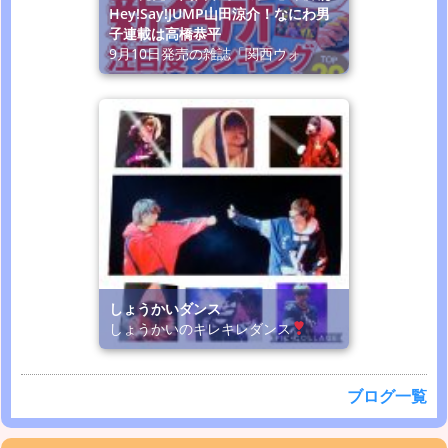
Hey!Say!JUMP山田涼介！なにわ男
子連載は高橋恭平
9月10日発売の雑誌「関西ウォ
しょうかいダンス
しょうかいのキレキレダンス
ブログ一覧