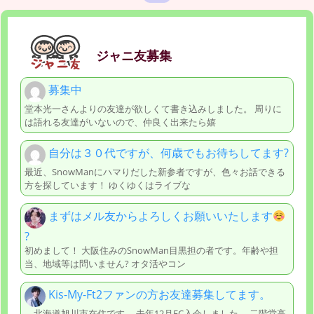
ジャニ友募集
募集中
堂本光一さんよりの友達が欲しくて書き込みしました。 周りに
は語れる友達がいないので、仲良く出来たら嬉
自分は３０代ですが、何歳でもお待ちしてます?
最近、SnowManにハマりだした新参者ですが、色々お話できる
方を探しています！ ゆくゆくはライブな
まずはメル友からよろしくお願いいたします
?
初めまして！ 大阪住みのSnowMan目黒担の者です。年齢や担
当、地域等は問いません? オタ活やコン
Kis-My-Ft2ファンの方お友達募集してます。
北海道旭川市在住です。 去年12月FC入会しました。 二階堂高