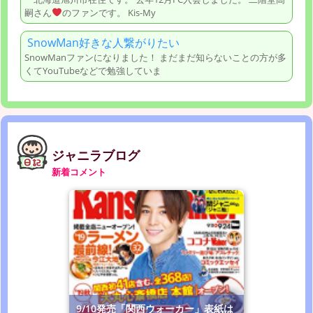
嗣さん
のファンです。 Kis-My
SnowMan好きな人繋がりたい
SnowManファンになりました！ まだまだ知らないことの方が多
くてYouTubeなどで勉強していま
ジャニラブログ
新着コメント
9/10発売「関西ウォーカー」表紙は