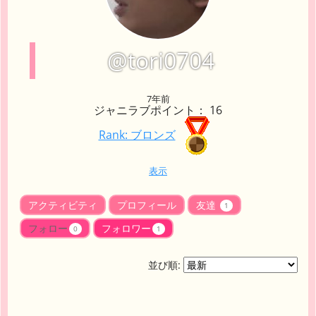
@tori0704
7年前
ジャニラブポイント： 16
Rank: ブロンズ
表示
アクティビティ
プロフィール
友達
1
フォロー
フォロワー
0
1
並び順: