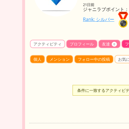
21日前
ジャニラブポイント： 
Rank: シルバー
アクティビティ
プロフィール
友達
フ
0
個人
メンション
フォロー中の投稿
お気
条件に一致するアクティビ