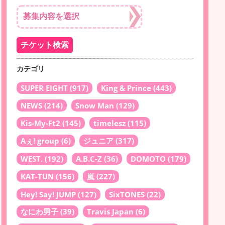
カテゴリ
SUPER EIGHT
(917)
King & Prince
(443)
NEWS
(214)
Snow Man
(129)
Kis-My-Ft2
(145)
timelesz
(115)
Aぇ! group
(6)
ジュニア
(317)
WEST.
(192)
A.B.C-Z
(36)
DOMOTO
(179)
KAT-TUN
(156)
嵐
(227)
Hey! Say! JUMP
(127)
SixTONES
(22)
なにわ男子
(39)
Travis Japan
(6)