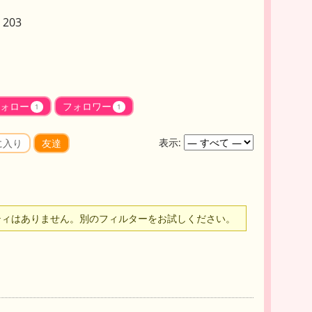
203
ォロー
フォロワー
1
1
表示:
に入り
友達
ティはありません。別のフィルターをお試しください。