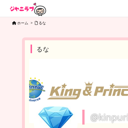
ホーム
>
るな
るな
@kinpur