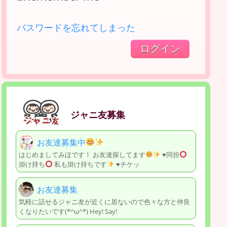
パスワードを忘れてしまった
ジャニ友募集
お友達募集中
はじめましてみほです！ お友達探してます
♥️
同担
掛け持ち
私も掛け持ちです
♥️
チケッ
お友達募集
気軽に話せるジャニ友が近くに居ないので色々な方と仲良
くなりたいです(*^ω^*) Hey! Say!