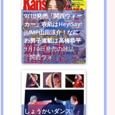
9/10発売「関西ウォー
カー」表紙はHey!Say!
JUMP山田涼介！なに
わ男子連載は高橋恭平
9月10日発売の雑誌
「関西ウォ
しょうかいダンス