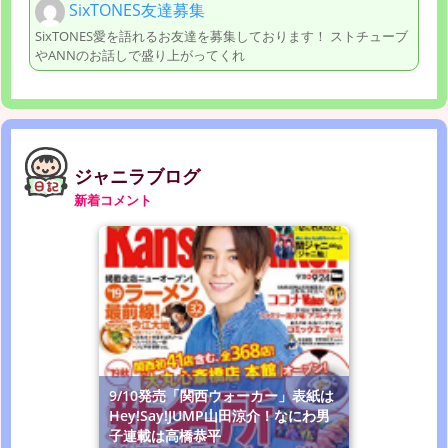
SixTONES友達募集
SixTONES愛を語れるお友達を募集しております！ ストチューブ
やANNのお話しで盛り上がってくれ
ジャニラブログ
新着コメント
9/10発売「関西ウォーカー」表紙は
Hey!Say!JUMP山田涼介！なにわ男
子連載は高橋恭平