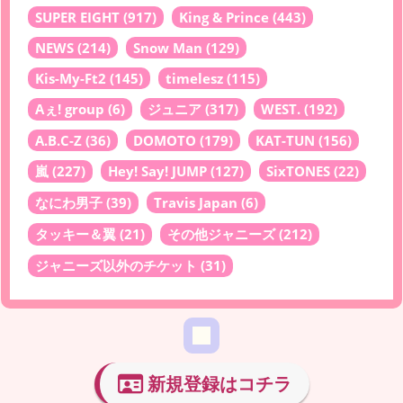
SUPER EIGHT
(917)
King & Prince
(443)
NEWS
(214)
Snow Man
(129)
Kis-My-Ft2
(145)
timelesz
(115)
Aぇ! group
(6)
ジュニア
(317)
WEST.
(192)
A.B.C-Z
(36)
DOMOTO
(179)
KAT-TUN
(156)
嵐
(227)
Hey! Say! JUMP
(127)
SixTONES
(22)
なにわ男子
(39)
Travis Japan
(6)
タッキー＆翼
(21)
その他ジャニーズ
(212)
ジャニーズ以外のチケット
(31)
新規登録はコチラ