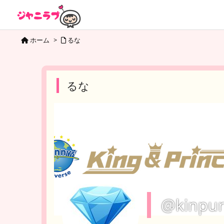
ホーム
>
るな
るな
@kinpur