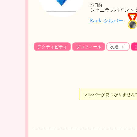
22日前
ジャニラブポイント： 
Rank: シルバー
アクティビティ
プロフィール
友達
0
友
メンバーが見つかりません
達