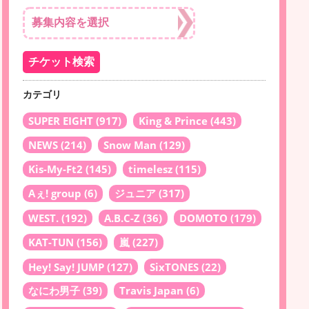
カテゴリ
SUPER EIGHT
(917)
King & Prince
(443)
NEWS
(214)
Snow Man
(129)
Kis-My-Ft2
(145)
timelesz
(115)
Aぇ! group
(6)
ジュニア
(317)
WEST.
(192)
A.B.C-Z
(36)
DOMOTO
(179)
KAT-TUN
(156)
嵐
(227)
Hey! Say! JUMP
(127)
SixTONES
(22)
なにわ男子
(39)
Travis Japan
(6)