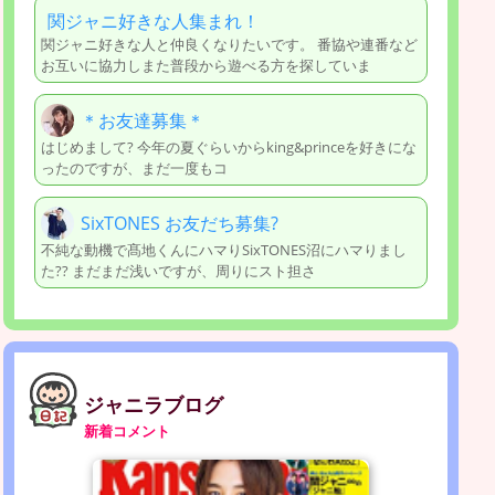
関ジャニ好きな人集まれ！
関ジャニ好きな人と仲良くなりたいです。 番協や連番など
お互いに協力しまた普段から遊べる方を探していま
＊お友達募集＊
はじめまして? 今年の夏ぐらいからking&princeを好きにな
ったのですが、まだ一度もコ
SixTONES お友だち募集?
不純な動機で髙地くんにハマりSixTONES沼にハマりまし
た?? まだまだ浅いですが、周りにスト担さ
ジャニラブログ
新着コメント