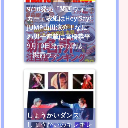
9/10発売「関西ウォー
カー」表紙はHey!Say!
JUMP山田涼介！なに
わ男子連載は高橋恭平
9月10日発売の雑誌
「関西ウォ
しょうかいダンス
しょうかいのキレキレ