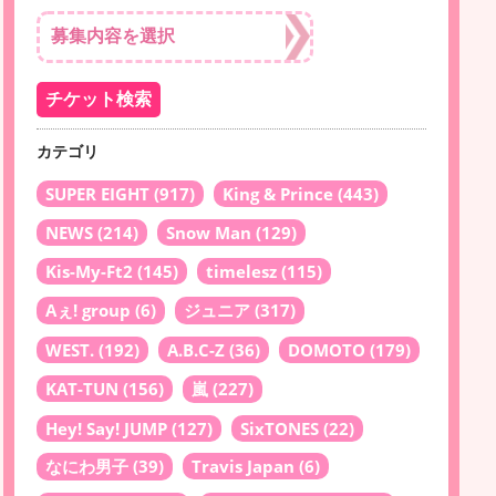
カテゴリ
SUPER EIGHT
(917)
King & Prince
(443)
NEWS
(214)
Snow Man
(129)
Kis-My-Ft2
(145)
timelesz
(115)
Aぇ! group
(6)
ジュニア
(317)
WEST.
(192)
A.B.C-Z
(36)
DOMOTO
(179)
KAT-TUN
(156)
嵐
(227)
Hey! Say! JUMP
(127)
SixTONES
(22)
なにわ男子
(39)
Travis Japan
(6)