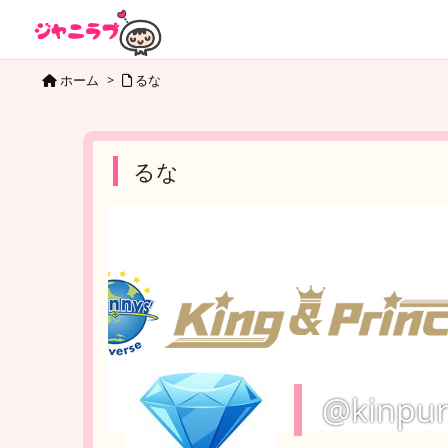
ホーム
>
るな
るな
@kinpur