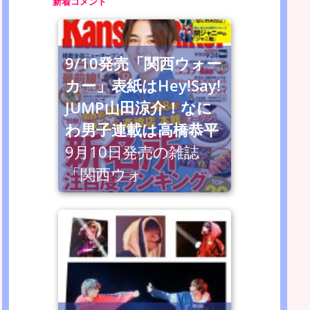
新着コメント
9/10発売「関西ウォー
カー」表紙はHey!Say!
JUMP山田涼介！なに
わ男子連載は高橋恭平
9月10日発売の雑誌
「関西ウォ