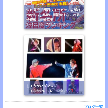
9/10発売「関西ウォーカー」表紙は
Hey!Say!JUMP山田涼介！なにわ男
子連載は高橋恭平
9月10日発売の雑誌「関西ウォ
しょうかいダンス
しょうかいのキレキレダンス
ブログ一覧