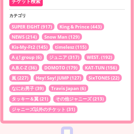
カテゴリ
SUPER EIGHT
(917)
King & Prince
(443)
NEWS
(214)
Snow Man
(129)
Kis-My-Ft2
(145)
timelesz
(115)
Aぇ! group
(6)
ジュニア
(317)
WEST.
(192)
A.B.C-Z
(36)
DOMOTO
(179)
KAT-TUN
(156)
嵐
(227)
Hey! Say! JUMP
(127)
SixTONES
(22)
なにわ男子
(39)
Travis Japan
(6)
タッキー＆翼
(21)
その他ジャニーズ
(213)
ジャニーズ以外のチケット
(31)