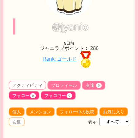
@jyanio
8日前
ジャニラブポイント： 286
Rank: ゴールド
アクティビティ
プロフィール
友達
0
フォロー
フォロワー
0
0
個人
メンション
フォロー中の投稿
お気に入り
表示:
友達