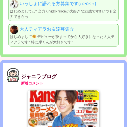
いっしょに語れる方募集です(∩˃o˂∩)
はじめまして◡̈︎* 当方King&Princeが大好きな23歳です!! いつも全
力できらっ
大人ティアラお友達募集☆
はじめまして
デビューが決まってから大好きになった大人テ
ィアラです? 特に岸くんが大好きです?
ジャニラブログ
新着コメント