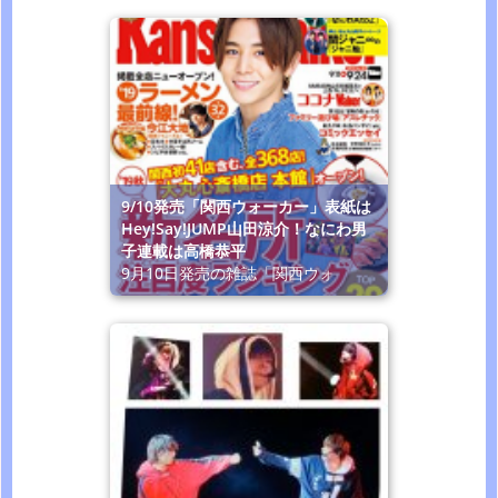
9/10発売「関西ウォーカー」表紙は
Hey!Say!JUMP山田涼介！なにわ男
子連載は高橋恭平
9月10日発売の雑誌「関西ウォ