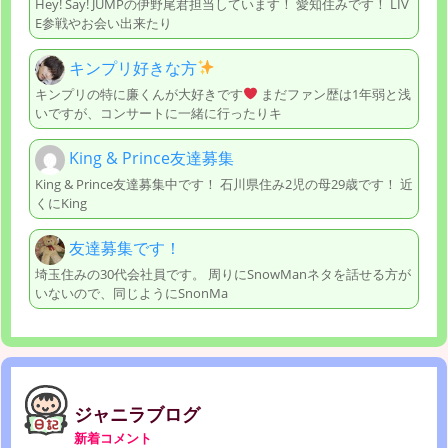
Hey! Say! JUMPの伊野尾君担当しています！ 愛知住みです！ LIV
E参戦やお会い出来たり
キンプリ好きな方
キンプリの特に廉くんが大好きです
まだファン歴は1年弱と浅
いですが、コンサートに一緒に行ったりキ
King & Prince友達募集
King & Prince友達募集中です！ 石川県住み2児の母29歳です！ 近
くにKing
友達募集です！
埼玉住みの30代会社員です。 周りにSnowManネタを話せる方が
いないので、同じようにSnonMa
ジャニラブログ
新着コメント