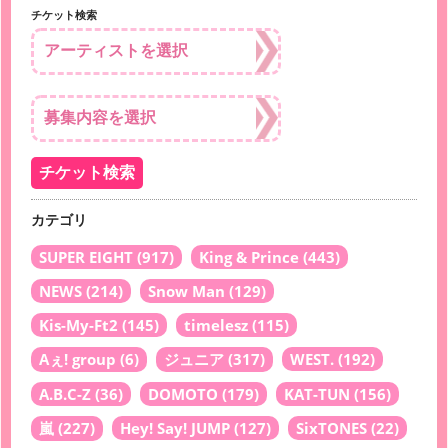
チケット検索
カテゴリ
SUPER EIGHT
(917)
King & Prince
(443)
NEWS
(214)
Snow Man
(129)
Kis-My-Ft2
(145)
timelesz
(115)
Aぇ! group
(6)
ジュニア
(317)
WEST.
(192)
A.B.C-Z
(36)
DOMOTO
(179)
KAT-TUN
(156)
嵐
(227)
Hey! Say! JUMP
(127)
SixTONES
(22)