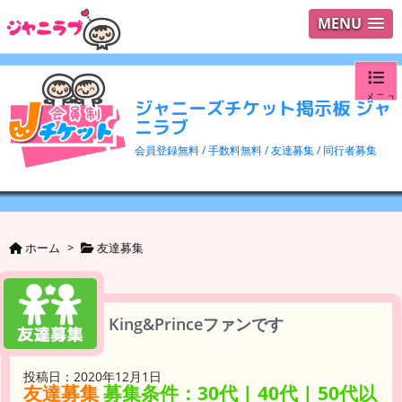
MENU
メニュ
ジャニーズチケット掲示板 ジャ
ニラブ
ログイ
会員登録無料 / 手数料無料 / 友達募集 / 同行者募集
ユーザ
検索
ホーム
>
友達募集
King&Princeファンです
投稿日：2020年12月1日
友達募集
募集条件：30代 | 40代 | 50代以