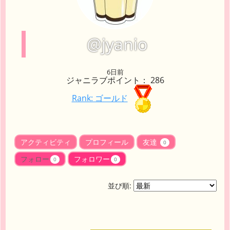
@jyanio
6日前
ジャニラブポイント： 286
Rank: ゴールド
アクティビティ
プロフィール
友達
0
フォロー
フォロワー
0
0
並び順: