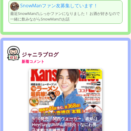
SnowManファン友募集しています！
最近SnowManのふっかファンになりました！ お酒が好きなので
一緒に飲みながらSnowManのお話
ジャニラブログ
新着コメント
9/10発売「関西ウォーカー」表紙は
Hey!Say!JUMP山田涼介！なにわ男
子連載は高橋恭平