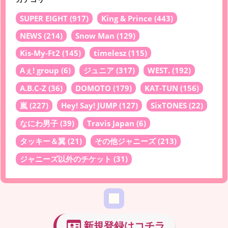
SUPER EIGHT
(917)
King & Prince
(443)
NEWS
(214)
Snow Man
(129)
Kis-My-Ft2
(145)
timelesz
(115)
Aぇ! group
(6)
ジュニア
(317)
WEST.
(192)
A.B.C-Z
(36)
DOMOTO
(179)
KAT-TUN
(156)
嵐
(227)
Hey! Say! JUMP
(127)
SixTONES
(22)
なにわ男子
(39)
Travis Japan
(6)
タッキー＆翼
(21)
その他ジャニーズ
(213)
ジャニーズ以外のチケット
(31)
新規登録はコチラ