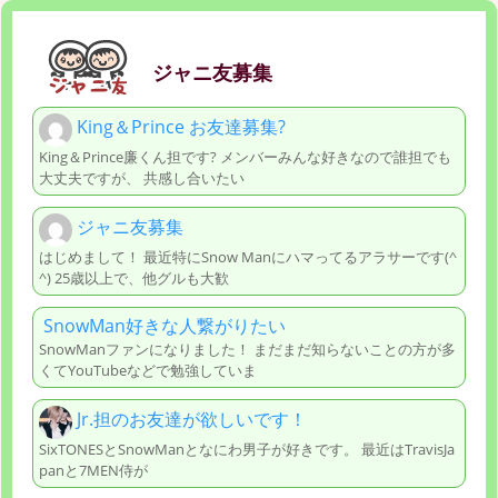
ジャニ友募集
King＆Prince お友達募集?
King＆Prince廉くん担です? メンバーみんな好きなので誰担でも
大丈夫ですが、 共感し合いたい
ジャニ友募集
はじめまして！ 最近特にSnow Manにハマってるアラサーです(^
^) 25歳以上で、他グルも大歓
SnowMan好きな人繋がりたい
SnowManファンになりました！ まだまだ知らないことの方が多
くてYouTubeなどで勉強していま
Jr.担のお友達が欲しいです！
SixTONESとSnowManとなにわ男子が好きです。 最近はTravisJa
panと7MEN侍が