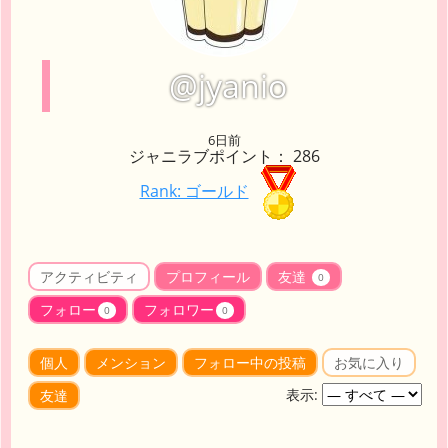
@jyanio
6日前
ジャニラブポイント： 286
Rank: ゴールド
アクティビティ
プロフィール
友達
0
フォロー
フォロワー
0
0
個人
メンション
フォロー中の投稿
お気に入り
表示:
友達