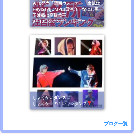
9/10発売「関西ウォーカー」表紙は
Hey!Say!JUMP山田涼介！なにわ男
子連載は高橋恭平
9月10日発売の雑誌「関西ウォ
しょうかいダンス
しょうかいのキレキレダンス
ブログ一覧