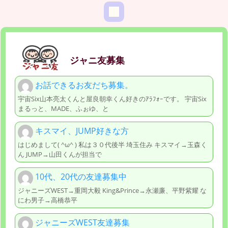
ジャニ友募集
お話できるお友だち募集。
宇宙Six山本亮太くんと屋良朝幸くん好きのｱﾗﾌｫｰです。 宇宙Six
まるっと、MADE、ふぉゆ、と
キスマイ、JUMP好きな方
はじめまして( ^ω^ ) 私は３０代後半 埼玉住み キスマイ→玉森く
ん JUMP→山田くんが担当で
10代、20代の友達募集中
ジャニーズWEST→重岡大毅 King&Prince→永瀬廉、平野紫耀 な
にわ男子→高橋恭平
ジャニーズWEST友達募集