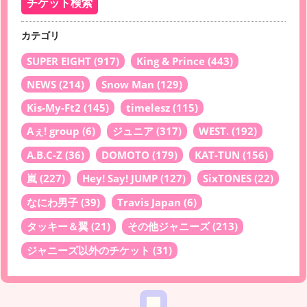
カテゴリ
SUPER EIGHT
(917)
King & Prince
(443)
NEWS
(214)
Snow Man
(129)
Kis-My-Ft2
(145)
timelesz
(115)
Aぇ! group
(6)
ジュニア
(317)
WEST.
(192)
A.B.C-Z
(36)
DOMOTO
(179)
KAT-TUN
(156)
嵐
(227)
Hey! Say! JUMP
(127)
SixTONES
(22)
なにわ男子
(39)
Travis Japan
(6)
タッキー＆翼
(21)
その他ジャニーズ
(213)
ジャニーズ以外のチケット
(31)