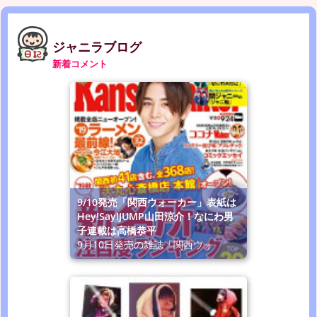
ジャニラブログ
新着コメント
9/10発売「関西ウォーカー」表紙は
Hey!Say!JUMP山田涼介！なにわ男
子連載は高橋恭平
9月10日発売の雑誌「関西ウォ