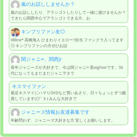
嵐のお話ししませんか？
嵐のお話ししたり、アラシゴトしたりして一緒に遊びませんか？
できたら関西中心でアラシゴトできる方、お
キンプリファン友◎
98line* 高橋海人 ひまわりイエロー?担当 ファンクラ入ってます
◎ キンプリファンの方ぜひお話
関ジャニ∞、関西jr
長年ジャニーズが大好きで、今は関ジャニ∞ 黒eighterです。50
代になってもまだまだジャニヲタで
キスマイファン
最近キスマイにハマりDVDなど買いあさり、日々ちょっとずつ鑑
賞しています(◎’`♭) みんな大好きで
ジャニーズ情報お友達募集です
年齢問わず、ジャニーズ大好きな方 宜しくお願いします。