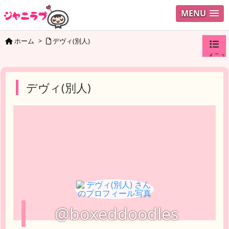
MENU
ホーム
>
デヴィ(別人)
メニュ
ログイ
デヴィ(別人)
ユーザ
検索
@boxeddoodles