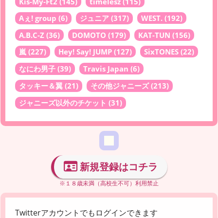
Kis-My-Ft2
(145)
timelesz
(115)
Aぇ! group
(6)
ジュニア
(317)
WEST.
(192)
A.B.C-Z
(36)
DOMOTO
(179)
KAT-TUN
(156)
嵐
(227)
Hey! Say! JUMP
(127)
SixTONES
(22)
なにわ男子
(39)
Travis Japan
(6)
タッキー＆翼
(21)
その他ジャニーズ
(213)
ジャニーズ以外のチケット
(31)
新規登録はコチラ
※１８歳未満（高校生不可）利用禁止
Twitterアカウントでもログインできます