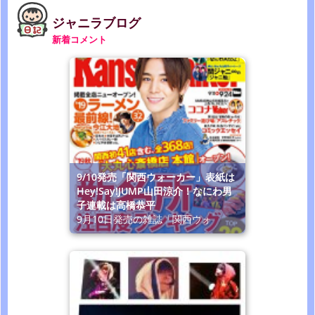
ジャニラブログ
新着コメント
9/10発売「関西ウォーカー」表紙は
Hey!Say!JUMP山田涼介！なにわ男
子連載は高橋恭平
9月10日発売の雑誌「関西ウォ