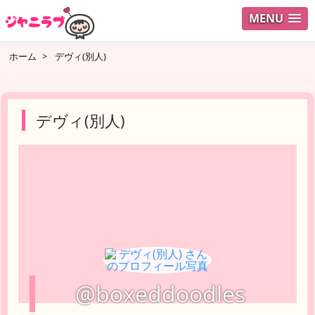
MENU
ログイ
ホーム
>
デヴィ(別人)
ユーザ
検索
デヴィ(別人)
@boxeddoodles