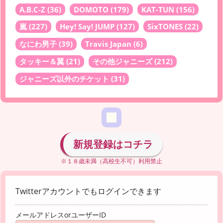
A.B.C-Z
(36)
DOMOTO
(179)
KAT-TUN
(156)
嵐
(227)
Hey! Say! JUMP
(127)
SixTONES
(22)
なにわ男子
(39)
Travis Japan
(6)
タッキー＆翼
(21)
その他ジャニーズ
(212)
ジャニーズ以外のチケット
(31)
新規登録はコチラ
※１８歳未満（高校生不可）利用禁止
Twitterアカウントでもログインできます
メールアドレスorユーザーID