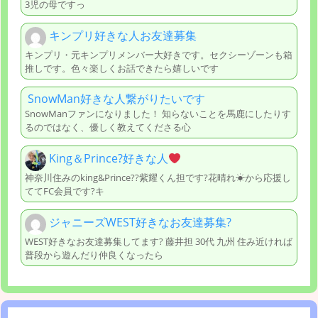
3児の母ですっ
キンプリ好きな人お友達募集
キンプリ・元キンプリメンバー大好きです。セクシーゾーンも箱
推しです。色々楽しくお話できたら嬉しいです
SnowMan好きな人繋がりたいです
SnowManファンになりました！ 知らないことを馬鹿にしたりす
るのではなく、優しく教えてくださる心
King＆Prince?好きな人
神奈川住みのking&Prince??紫耀くん担です?花晴れ☀から応援し
ててFC会員です?キ
ジャニーズWEST好きなお友達募集?
WEST好きなお友達募集してます? 藤井担 30代 九州 住み近ければ
普段から遊んだり仲良くなったら