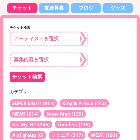
チケット
友達募集
ブログ
グッズ
チケット検索
カテゴリ
SUPER EIGHT
(917)
King & Prince
(443)
NEWS
(214)
Snow Man
(129)
Kis-My-Ft2
(145)
timelesz
(115)
Aぇ! group
(6)
ジュニア
(317)
WEST.
(192)