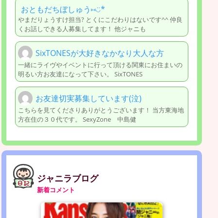
おともだちぼしゅう⑅◡̈*
やまだりょうすけ担当? とくにこだわりはないです^^ 仲良
くお話しできる人募集してます！ 他ジャニも
SixTONESが大好きなかなり大人な方
一緒にライヴやイベントに行って頂ける関東にお住まいの
明るい方お友達になって下さい。 SixTONES
お友達切実募集しています(泣)
こちらを見てくださりありがとうございます！ 当方東海地
方在住の３０代です。 SexyZone 中島健
ジャニラブログ
新着コメント