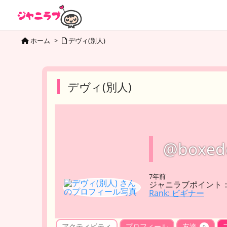
ホーム
>
デヴィ(別人)
デヴィ(別人)
@boxed
7年前
ジャニラブポイント：
Rank: ビギナー
アクティビティ
プロフィール
友達
0