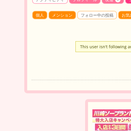
個人
メンション
フォロー中の投稿
お気
This user isn't following 