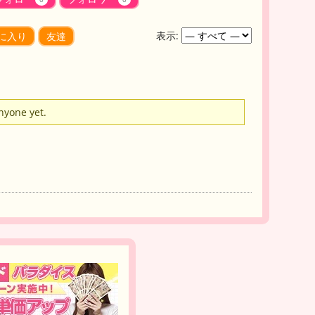
表示:
に入り
友達
anyone yet.