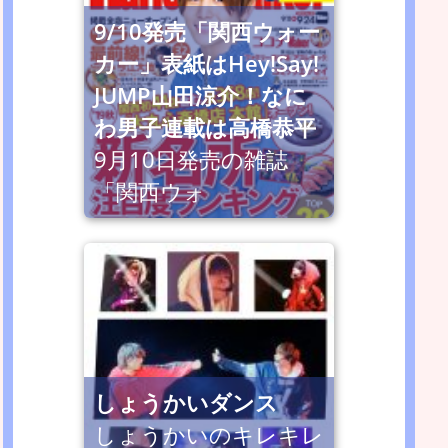
9/10発売「関西ウォー
カー」表紙はHey!Say!
JUMP山田涼介！なに
わ男子連載は高橋恭平
9月10日発売の雑誌
「関西ウォ
しょうかいダンス
しょうかいのキレキレ