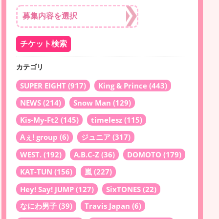
カテゴリ
SUPER EIGHT
(917)
King & Prince
(443)
NEWS
(214)
Snow Man
(129)
Kis-My-Ft2
(145)
timelesz
(115)
Aぇ! group
(6)
ジュニア
(317)
WEST.
(192)
A.B.C-Z
(36)
DOMOTO
(179)
KAT-TUN
(156)
嵐
(227)
Hey! Say! JUMP
(127)
SixTONES
(22)
なにわ男子
(39)
Travis Japan
(6)