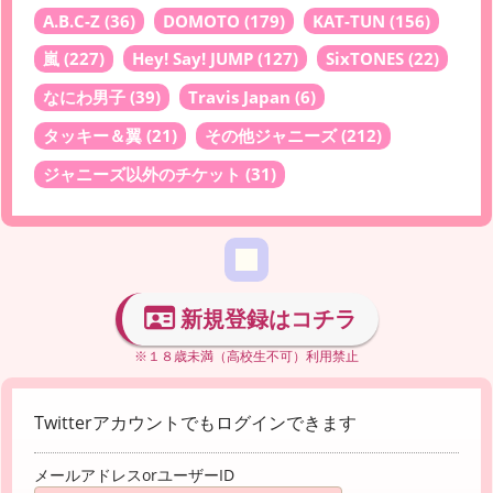
A.B.C-Z
(36)
DOMOTO
(179)
KAT-TUN
(156)
嵐
(227)
Hey! Say! JUMP
(127)
SixTONES
(22)
なにわ男子
(39)
Travis Japan
(6)
タッキー＆翼
(21)
その他ジャニーズ
(212)
ジャニーズ以外のチケット
(31)
新規登録はコチラ
※１８歳未満（高校生不可）利用禁止
Twitterアカウントでもログインできます
メールアドレスorユーザーID