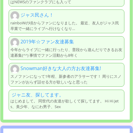
はNEWSのファンクラブにも入って
ジャス民さん！
rainboWの頃からファンになりました。 最近、友人がジャス民
卒業で一緒にライブへ行けなくなり…
2019年☆ファン友達募集
今年からライブに一緒に行ったり、普段から遊んだりできるお友
達募集(^^) 事情でファン活動から8年く
Snowman好きな大人の方お友達募集!
スノファンになって1年程、新参者のアラサーです！ 周りにスノ
ファンがおらず話せる方が欲しいなと思った
ジャニ友、探してます。
はじめまして。 同世代の友達が欲しくて探してます。 Hi Hi Jet
s、美少年、なにわ男子、Sex