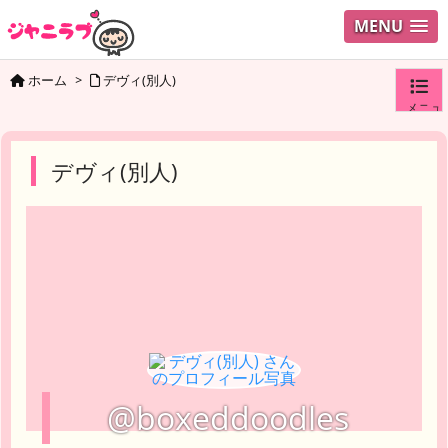
MENU
ホーム
>
デヴィ(別人)
メニュ
ログイ
デヴィ(別人)
ユーザ
検索
@boxeddoodles