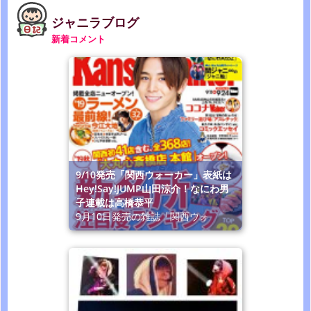
ジャニラブログ
新着コメント
9/10発売「関西ウォーカー」表紙は
Hey!Say!JUMP山田涼介！なにわ男
子連載は高橋恭平
9月10日発売の雑誌「関西ウォ