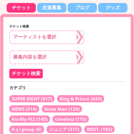
チケット
友達募集
ブログ
グッズ
チケット検索
カテゴリ
SUPER EIGHT
(917)
King & Prince
(443)
NEWS
(214)
Snow Man
(129)
Kis-My-Ft2
(145)
timelesz
(115)
Aぇ! group
(6)
ジュニア
(317)
WEST.
(192)