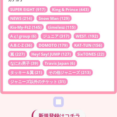
SUPER EIGHT
(917)
King & Prince
(443)
NEWS
(214)
Snow Man
(129)
Kis-My-Ft2
(145)
timelesz
(115)
Aぇ! group
(6)
ジュニア
(317)
WEST.
(192)
A.B.C-Z
(36)
DOMOTO
(179)
KAT-TUN
(156)
嵐
(227)
Hey! Say! JUMP
(127)
SixTONES
(22)
なにわ男子
(39)
Travis Japan
(6)
タッキー＆翼
(21)
その他ジャニーズ
(213)
ジャニーズ以外のチケット
(31)
新規登録はコチラ