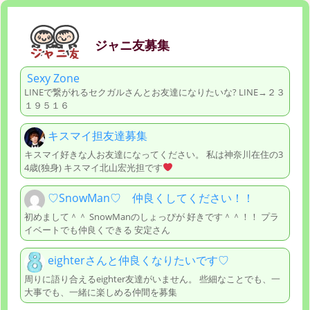
ジャニ友募集
Sexy Zone
LINEで繋がれるセクガルさんとお友達になりたいな? LINE→２３
１９５１６
キスマイ担友達募集
キスマイ好きな人お友達になってください。 私は神奈川在住の3
4歳(独身) キスマイ北山宏光担です
♡SnowMan♡ 仲良くしてください！！
初めまして＾＾ SnowManのしょっぴが 好きです＾＾！！ プラ
イベートでも仲良くできる 安定さん
eighterさんと仲良くなりたいです♡
周りに語り合えるeighter友達がいません。 些細なことでも、一
大事でも、一緒に楽しめる仲間を募集