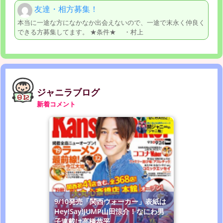
友達・相方募集！
本当に一途な方になかなか出会えないので、一途で末永く仲良く
できる方募集してます。 ★条件★ ・村上
ジャニラブログ
新着コメント
9/10発売「関西ウォーカー」表紙は
Hey!Say!JUMP山田涼介！なにわ男
子連載は高橋恭平