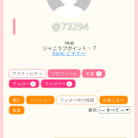
@73294
7年前
ジャニラブポイント： 7
Rank: ビギナー
アクティビティ
プロフィール
友達
0
フォロー
フォロワー
0
0
個人
メンション
フォロー中の投稿
お気に入り
表示:
友達