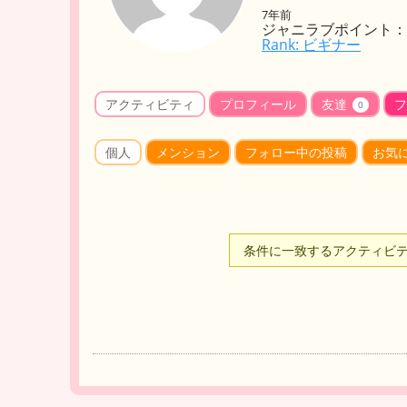
7年前
ジャニラブポイント： 
Rank: ビギナー
アクティビティ
プロフィール
友達
フ
0
個人
メンション
フォロー中の投稿
お気
条件に一致するアクティビ