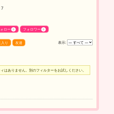
7
ォロー
フォロワー
0
0
表示:
に入り
友達
ティはありません。別のフィルターをお試しください。