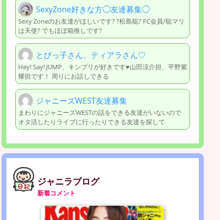
SexyZone好きな方◯友達募集◯
Sexy Zoneのお友達がほしいです? ?松島聡? FC会員/聡マリ
は天使? でもほぼ箱推しです?
とびっ子さん、ティアラさん♡
Hey! Say! JUMP、キンプリが好きです♥️山田涼介担、平野紫
耀担です！ 周りにお話しできる
ジャニーズWEST友達募集
まわりにジャニーズWESTの話をできる友達がいないので
オタ活したりライブに行ったりできる友達を探して
ジャニラブログ
新着コメント