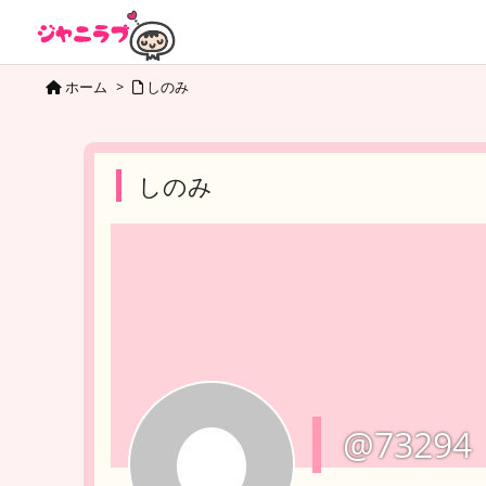
ホーム
>
しのみ
しのみ
@73294