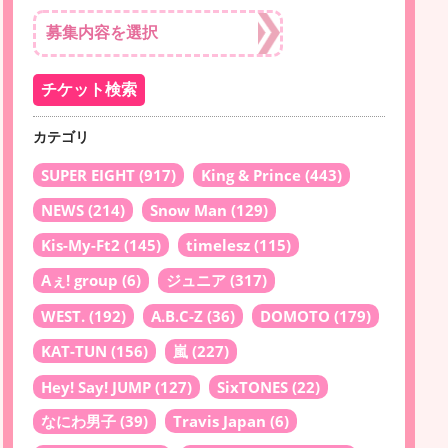
カテゴリ
SUPER EIGHT
(917)
King & Prince
(443)
NEWS
(214)
Snow Man
(129)
Kis-My-Ft2
(145)
timelesz
(115)
Aぇ! group
(6)
ジュニア
(317)
WEST.
(192)
A.B.C-Z
(36)
DOMOTO
(179)
KAT-TUN
(156)
嵐
(227)
Hey! Say! JUMP
(127)
SixTONES
(22)
なにわ男子
(39)
Travis Japan
(6)