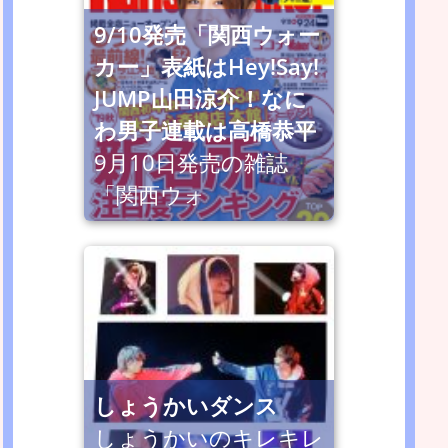
9/10発売「関西ウォー
カー」表紙はHey!Say!
JUMP山田涼介！なに
わ男子連載は高橋恭平
9月10日発売の雑誌
「関西ウォ
しょうかいダンス
しょうかいのキレキレ