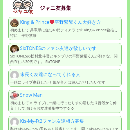
ジャニ友募集
King & Prince
平野紫耀くん大好き方
初めまして 兵庫県に住む40代ティアラです King & Prince箱推し
特に 平野紫耀
SixTONESのファン友達が欲しいです！
SixTONESの松村北斗君とキンプリの平野紫耀くんが好きな、関
西在住の30代です。 SixTONE
末長く友達になってくれる人
一緒にライブ参戦したり 気が合えば遊んだりしたいです
Snow Man
初めまして☺︎ ライブに一緒に行ったりすの活したり普段から仲
良くして頂けるお友達募集中です☺︎☺︎
Kis-My-Ft2ファン友達相方募集
私はKis-My-Ft2の玉ちゃん担当してます。同じKis-My-Ft2のファ