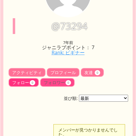
@73294
7年前
ジャニラブポイント： 7
Rank: ビギナー
アクティビティ
プロフィール
友達
0
フォロー
フォロワー
0
0
並び順:
メンバーが見つかりませんでし
た。