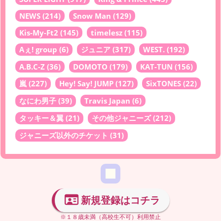
NEWS
(214)
Snow Man
(129)
Kis-My-Ft2
(145)
timelesz
(115)
Aぇ! group
(6)
ジュニア
(317)
WEST.
(192)
A.B.C-Z
(36)
DOMOTO
(179)
KAT-TUN
(156)
嵐
(227)
Hey! Say! JUMP
(127)
SixTONES
(22)
なにわ男子
(39)
Travis Japan
(6)
タッキー＆翼
(21)
その他ジャニーズ
(212)
ジャニーズ以外のチケット
(31)
新規登録はコチラ
※１８歳未満（高校生不可）利用禁止