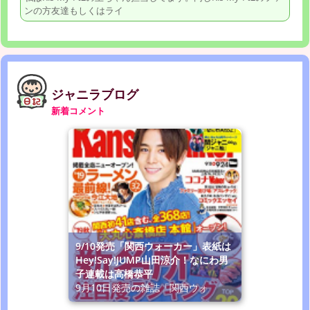
ンの方友達もしくはライ
ジャニラブログ
新着コメント
9/10発売「関西ウォーカー」表紙は
Hey!Say!JUMP山田涼介！なにわ男
子連載は高橋恭平
9月10日発売の雑誌「関西ウォ