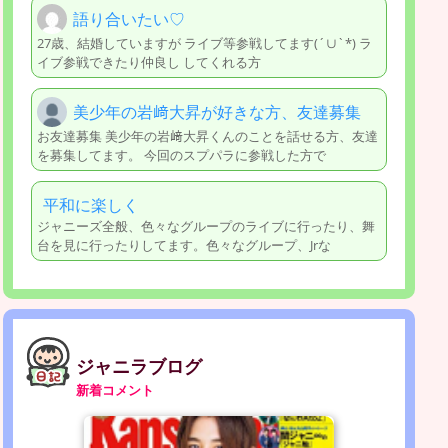
語り合いたい♡
27歳、結婚していますが ライブ等参戦してます(´∪︎`*) ラ
イブ参戦できたり仲良し してくれる方
美少年の岩﨑大昇が好きな方、友達募集
お友達募集 美少年の岩﨑大昇くんのことを話せる方、友達
を募集してます。 今回のスプパラに参戦した方で
平和に楽しく
ジャニーズ全般、色々なグループのライブに行ったり、舞
台を見に行ったりしてます。色々なグループ、Jrな
ジャニラブログ
新着コメント