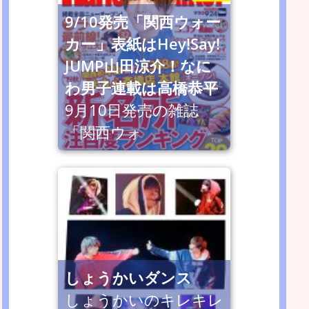
9/10発売「関西ウォー
カー」表紙はHey!Say!
JUMP山田涼介！なに
わ男子連載は高橋恭平
9月10日発売の雑誌
「関西ウォ
しょうかいダンス
しょうかいのキレキレ