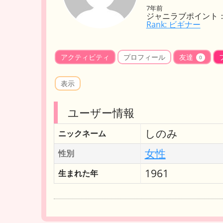
7年前
ジャニラブポイント：
Rank: ビギナー
アクティビティ
プロフィール
友達
0
表示
ユーザー情報
しのみ
ニックネーム
女性
性別
1961
生まれた年