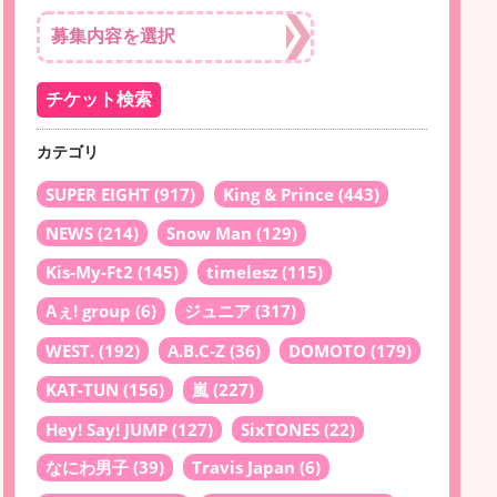
カテゴリ
SUPER EIGHT
(917)
King & Prince
(443)
NEWS
(214)
Snow Man
(129)
Kis-My-Ft2
(145)
timelesz
(115)
Aぇ! group
(6)
ジュニア
(317)
WEST.
(192)
A.B.C-Z
(36)
DOMOTO
(179)
KAT-TUN
(156)
嵐
(227)
Hey! Say! JUMP
(127)
SixTONES
(22)
なにわ男子
(39)
Travis Japan
(6)