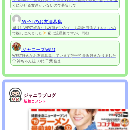
くに話せる友達がいないので募集して
WESTのお友達募集
周りにWEST好きなお友達がいなく、お話出来る方もいないの
で探しに来ました
私は流星担ですが、同担
ジャニーズwest
WEST好きなお友達募集しています(*^^*) 最近好きなりました
♡ 神ちゃん担 30代 千葉 住ま
ジャニラブログ
新着コメント