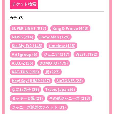
カテゴリ
SUPER EIGHT
(917)
King & Prince
(443)
NEWS
(214)
Snow Man
(129)
Kis-My-Ft2
(145)
timelesz
(115)
Aぇ! group
(6)
ジュニア
(317)
WEST.
(192)
A.B.C-Z
(36)
DOMOTO
(179)
KAT-TUN
(156)
嵐
(227)
Hey! Say! JUMP
(127)
SixTONES
(22)
なにわ男子
(39)
Travis Japan
(6)
タッキー＆翼
(21)
その他ジャニーズ
(213)
ジャニーズ以外のチケット
(31)