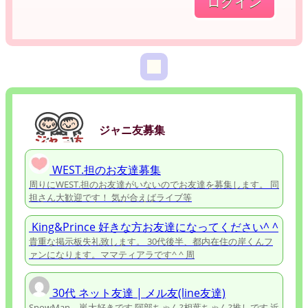
ジャニ友募集
WEST.担のお友達募集
周りにWEST.担のお友達がいないのでお友達を募集します。 同
担さん大歓迎です！ 気が合えばライブ等
King&Prince 好きな方お友達になってください^ ^
貴重な掲示板失礼致します。 30代後半、都内在住の岸くんフ
ァンになります。ママティアラです^ ^ 周
30代 ネット友達 | メル友(line友達)
SnowMan、嵐大好きです 阿部ちゃん?相葉ちゃん?推しです 近