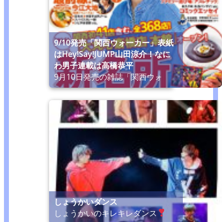
9/10発売「関西ウォーカー」表紙
はHey!Say!JUMP山田涼介！なに
わ男子連載は高橋恭平
9月10日発売の雑誌「関西ウォ
しょうかいダンス
しょうかいのキレキレダンス