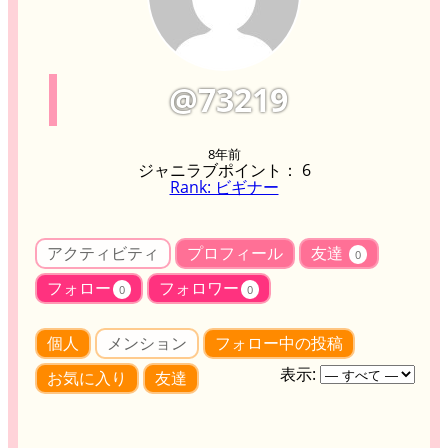
@73219
8年前
ジャニラブポイント： 6
Rank: ビギナー
アクティビティ
プロフィール
友達
0
フォロー
フォロワー
0
0
個人
メンション
フォロー中の投稿
表示:
お気に入り
友達