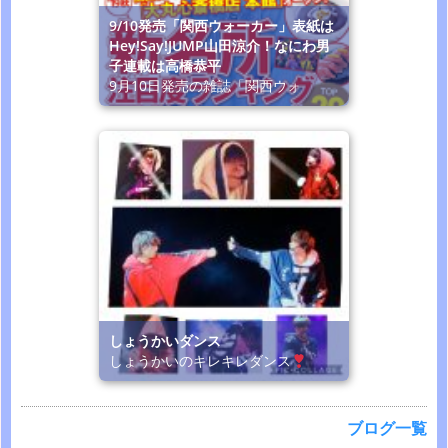
9/10発売「関西ウォーカー」表紙は
Hey!Say!JUMP山田涼介！なにわ男
子連載は高橋恭平
9月10日発売の雑誌「関西ウォ
しょうかいダンス
しょうかいのキレキレダンス
ブログ一覧