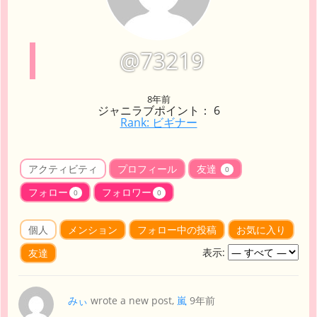
@73219
8年前
ジャニラブポイント： 6
Rank: ビギナー
アクティビティ
プロフィール
友達
0
フォロー
フォロワー
0
0
個人
メンション
フォロー中の投稿
お気に入り
表示:
友達
みぃ
wrote a new post,
嵐
9年前