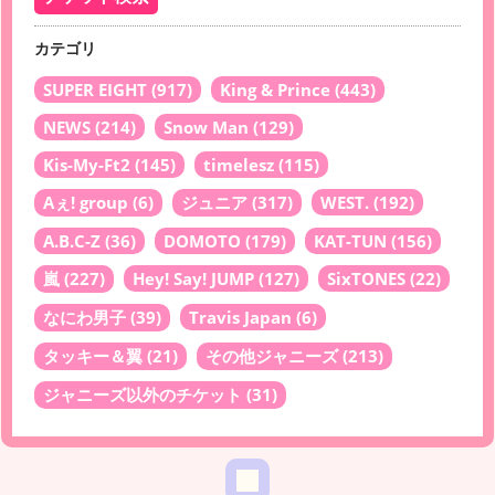
カテゴリ
SUPER EIGHT
(917)
King & Prince
(443)
NEWS
(214)
Snow Man
(129)
Kis-My-Ft2
(145)
timelesz
(115)
Aぇ! group
(6)
ジュニア
(317)
WEST.
(192)
A.B.C-Z
(36)
DOMOTO
(179)
KAT-TUN
(156)
嵐
(227)
Hey! Say! JUMP
(127)
SixTONES
(22)
なにわ男子
(39)
Travis Japan
(6)
タッキー＆翼
(21)
その他ジャニーズ
(213)
ジャニーズ以外のチケット
(31)