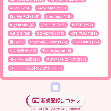
NEWS
(214)
Snow Man
(129)
Kis-My-Ft2
(145)
timelesz
(115)
Aぇ! group
(6)
ジュニア
(317)
WEST.
(192)
A.B.C-Z
(36)
DOMOTO
(179)
KAT-TUN
(156)
嵐
(227)
Hey! Say! JUMP
(127)
SixTONES
(22)
なにわ男子
(39)
Travis Japan
(6)
タッキー＆翼
(21)
その他ジャニーズ
(213)
ジャニーズ以外のチケット
(31)
新規登録はコチラ
※１８歳未満（高校生不可）利用禁止