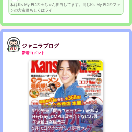
私はKis-My-Ft2の玉ちゃん担当してます。同じKis-My-Ft2のファ
ンの方友達もしくはライ
ジャニラブログ
新着コメント
9/10発売「関西ウォーカー」表紙は
Hey!Say!JUMP山田涼介！なにわ男
子連載は高橋恭平
9月10日発売の雑誌「関西ウォ