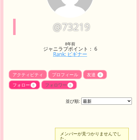
@73219
8年前
ジャニラブポイント： 6
Rank: ビギナー
アクティビティ
プロフィール
友達
0
フォロー
フォロワー
0
0
並び順:
メンバーが見つかりませんでし
た。