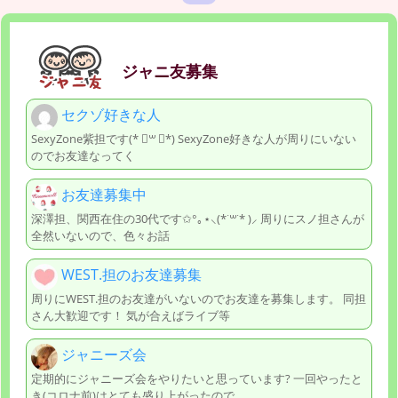
ジャニ友募集
セクゾ好きな人
SexyZone紫担です(* ॑꒳ ॑*) SexyZone好きな人が周りにいない
のでお友達なってく
お友達募集中
深澤担、関西在住の30代です✩°｡⋆⸜(*˙꒳˙* )⸝ 周りにスノ担さんが
全然いないので、色々お話
WEST.担のお友達募集
周りにWEST.担のお友達がいないのでお友達を募集します。 同担
さん大歓迎です！ 気が合えばライブ等
ジャニーズ会
定期的にジャニーズ会をやりたいと思っています? 一回やったと
き(コロナ前)はとても盛り上がったので、