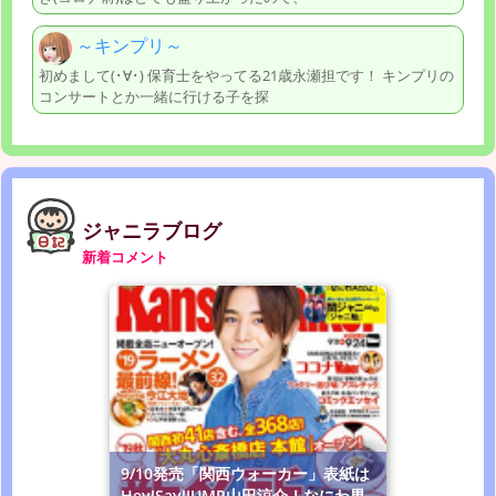
～キンプリ～
初めまして(･∀･) 保育士をやってる21歳永瀬担です！ キンプリの
コンサートとか一緒に行ける子を探
ジャニラブログ
新着コメント
9/10発売「関西ウォーカー」表紙は
Hey!Say!JUMP山田涼介！なにわ男