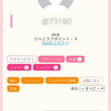
@73180
8年前
ジャニラブポイント： 6
Rank: ビギナー
アクティビティ
プロフィール
友達
0
フォロー
フォロワー
0
0
個人
メンション
フォロー中の投稿
お気に入り
表示:
友達