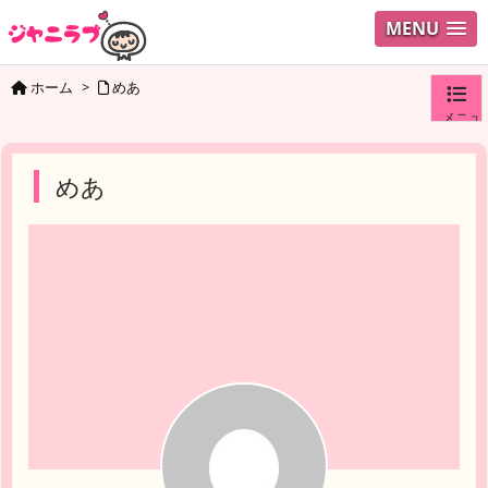
MENU
ホーム
>
めあ
メニュ
ログイ
めあ
ユーザ
検索