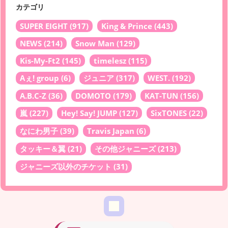
カテゴリ
SUPER EIGHT
(917)
King & Prince
(443)
NEWS
(214)
Snow Man
(129)
Kis-My-Ft2
(145)
timelesz
(115)
Aぇ! group
(6)
ジュニア
(317)
WEST.
(192)
A.B.C-Z
(36)
DOMOTO
(179)
KAT-TUN
(156)
嵐
(227)
Hey! Say! JUMP
(127)
SixTONES
(22)
なにわ男子
(39)
Travis Japan
(6)
タッキー＆翼
(21)
その他ジャニーズ
(213)
ジャニーズ以外のチケット
(31)