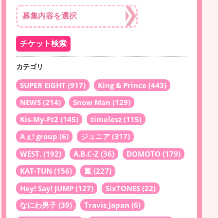
カテゴリ
SUPER EIGHT
(917)
King & Prince
(443)
NEWS
(214)
Snow Man
(129)
Kis-My-Ft2
(145)
timelesz
(115)
Aぇ! group
(6)
ジュニア
(317)
WEST.
(192)
A.B.C-Z
(36)
DOMOTO
(179)
KAT-TUN
(156)
嵐
(227)
Hey! Say! JUMP
(127)
SixTONES
(22)
なにわ男子
(39)
Travis Japan
(6)