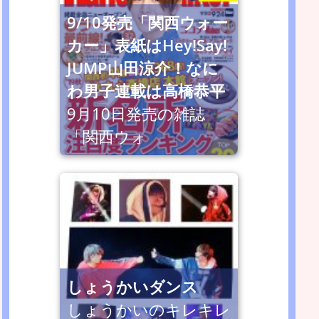
9/10発売「関西ウォー
カー」表紙はHey!Say!
JUMP山田涼介！なに
わ男子連載は高橋恭平
9月10日発売の雑誌
「関西ウォ
しょうかいダンス
しょうかいのキレキレ