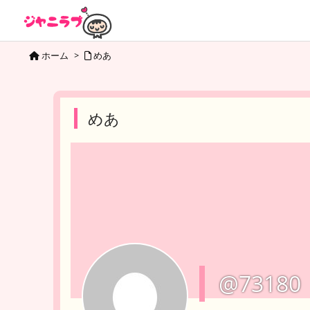
ホーム
>
めあ
めあ
@73180