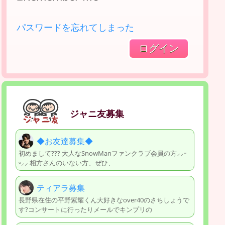
パスワードを忘れてしまった
ジャニ友募集
◆お友達募集◆
初めまして??? 大人なSnowManファンクラブ会員の方⸝⸝ᵕ
ᵕ⸝⸝ 相方さんのいない方、ぜひ、
ティアラ募集
長野県在住の平野紫耀くん大好きなover40のさちしょうで
す?コンサートに行ったりメールでキンプリの