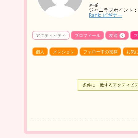
8年前
ジャニラブポイント： 
Rank: ビギナー
アクティビティ
プロフィール
友達
フ
0
個人
メンション
フォロー中の投稿
お気
条件に一致するアクティビ