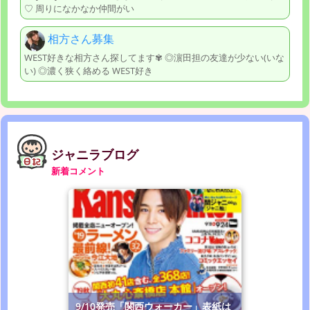
♡ 周りになかなか仲間がい
相方さん募集
WEST好きな相方さん探してます✾ ◎濵田担の友達が少ない(いな
い) ◎濃く狭く絡める WEST好き
ジャニラブログ
新着コメント
9/10発売「関西ウォーカー」表紙は