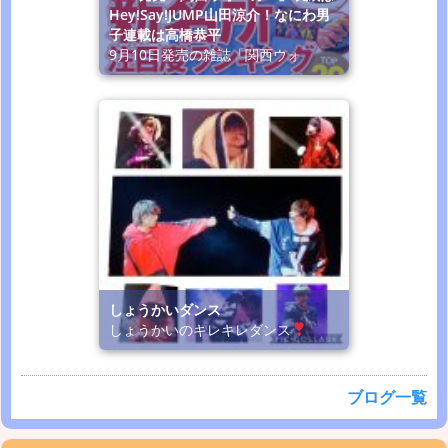
Hey!Say!JUMP山田涼介！なにわ男
子連載は高橋恭平
9月10日発売の雑誌「関西ウォ
しょうかいダンス
しょうかいのキレキレダンス
ブログ一覧