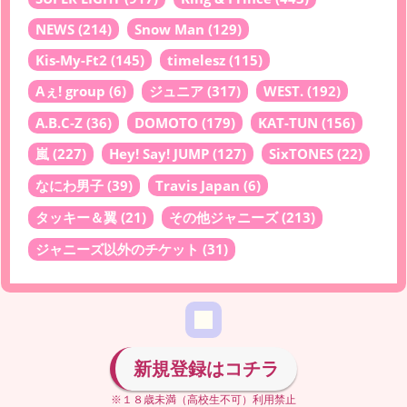
NEWS
(214)
Snow Man
(129)
Kis-My-Ft2
(145)
timelesz
(115)
Aぇ! group
(6)
ジュニア
(317)
WEST.
(192)
A.B.C-Z
(36)
DOMOTO
(179)
KAT-TUN
(156)
嵐
(227)
Hey! Say! JUMP
(127)
SixTONES
(22)
なにわ男子
(39)
Travis Japan
(6)
タッキー＆翼
(21)
その他ジャニーズ
(213)
ジャニーズ以外のチケット
(31)
新規登録はコチラ
※１８歳未満（高校生不可）利用禁止