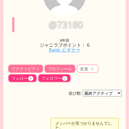
@73180
8年前
ジャニラブポイント： 6
Rank: ビギナー
アクティビティ
プロフィール
友達
0
フォロー
フォロワー
0
0
並び順:
友
メンバーが見つかりませんでし
た。